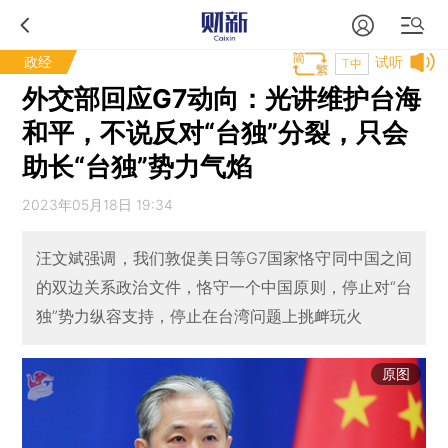
政经
试听
T中
外交部回应G7动向：光讲维护台海
和平，不说反对“台独”分裂，只会
助长“台独”势力气焰
2023年05月18日 19:34
汪文斌强调，我们敦促美日等G7国家恪守同中国之间
的双边关系政治文件，恪守一个中国原则，停止对“台
独”势力纵容支持，停止在台湾问题上挑衅玩火
原图