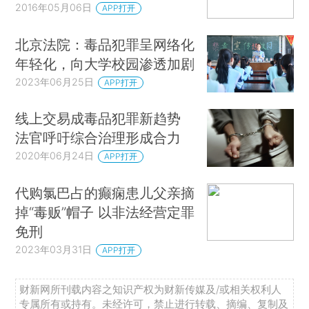
2016年05月06日
APP打开
北京法院：毒品犯罪呈网络化
年轻化，向大学校园渗透加剧
2023年06月25日
APP打开
线上交易成毒品犯罪新趋势
法官呼吁综合治理形成合力
2020年06月24日
APP打开
代购氯巴占的癫痫患儿父亲摘
掉“毒贩”帽子 以非法经营定罪
免刑
2023年03月31日
APP打开
财新网所刊载内容之知识产权为财新传媒及/或相关权利人
专属所有或持有。未经许可，禁止进行转载、摘编、复制及