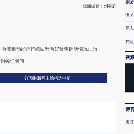
财
版面编辑：刘春辉
伍戈
罗志
易峘
 听取推动经济持续回升向好督查调研情况汇报
视
规划答记者问
订阅财新网主编精选电邮
博
唐涯