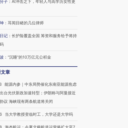
分子
：
AI冲击之下，年轻人与高学历女性更
坤
：
耳闻目睹的几位律师
日记
：
长护险覆盖全国 筹资和服务给予将持
码
波
：
“沉睡”的10万亿元公积金
新文章
3
能源内参｜中东局势催化东南亚能源焦虑
出台光伏新政加速转型；伊朗称与阿曼接近
协议 海峡现有两条航道将关闭
OX的吸金
马航飞行员跨国走私7万
视线｜被称为“蟑螂”的印
让中产们甘
粒摇头丸 尿检体内含3种
度Z世代 用街头抗争将教
秘鲁纳斯
6
当大学教授变临时工，大学还是大学吗
”？
毒品
育部长拱下台
13人遇难
8
海杰航运：今夏北极航道运营将扩大至7