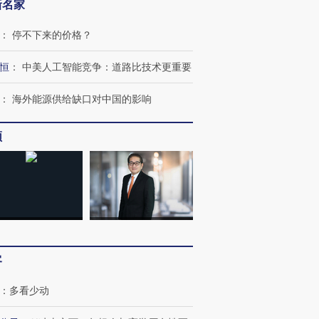
新名家
：
停不下来的价格？
恒
：
中美人工智能竞争：道路比技术更重要
：
海外能源供给缺口对中国的影响
频
客
：
多看少动