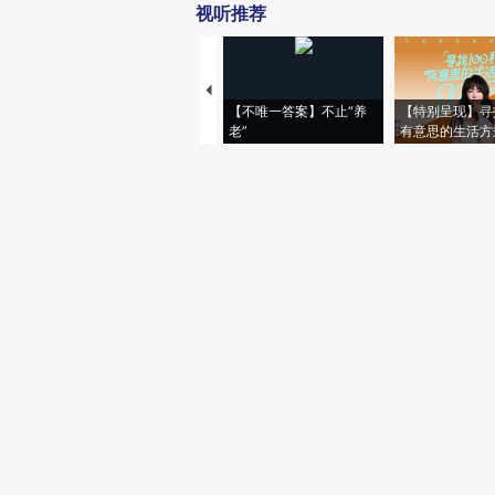
视听推荐
【不唯一答案】不止“养
【特别呈现】寻
老”
有意思的生活方