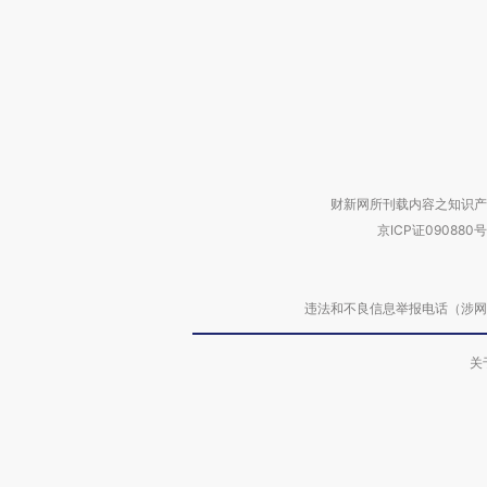
财新网所刊载内容之知识产
京ICP证090880号
违法和不良信息举报电话（涉网络暴力有
关