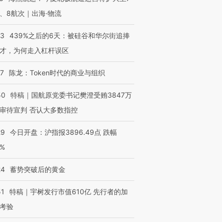
、8航次｜出海·物流
53
439%之后的6天：被硅谷和华尔街追捧
进第四届链博
【商旅对话】华住集团
技“链”接产
才，为何走入杠杆误区
【特别呈现】寻找100种
CFO：不靠规模取胜，华
【特别呈
有意思的生活方式·第三对
住三大增长引擎是什么？
有意思的
07
陈龙：Token时代的商业与组织
50
特稿｜国航原党委书记樊澄受贿3847万
审待宣判 否认大多数指控
29
今日开盘：沪指报3896.49点 跌幅
0%
24
蓄势突破后的黄金
51
特稿｜宇树发行市值610亿 先行者的加
考验