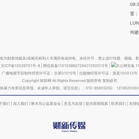
08:
置；
LU
州建
权为财新传媒及/或相关权利人专属所有或持有。未经许可，禁止进行转载、摘编、
京ICP备10026701号-8
|
网信算备110105862729401250013号
|
京公网安备 11
广播电视节目制作经营许可证：京第01015号
|
出版物经营许可证：第直100013号
Copyright 财新网 All Rights Reserved 版权所有 复制必究
害信息举报、未成年人举报、谣言信息）：010-85905050 13195200605 举报邮
于我们
|
加入我们
|
啄木鸟公益基金会
|
意见与反馈
|
提供新闻线索
|
联系我们
|
友情