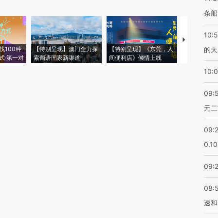
条船
10:
【推广】走
找100种
【特别呈现】澳门全力探
【特别呈现】《东莞，人
会，让数智科
的天
式·第一对
索葡语国家新渠道
间便利店》倾情上线
业
10:
09:
元二
09:
0.1
09:
08:
速和