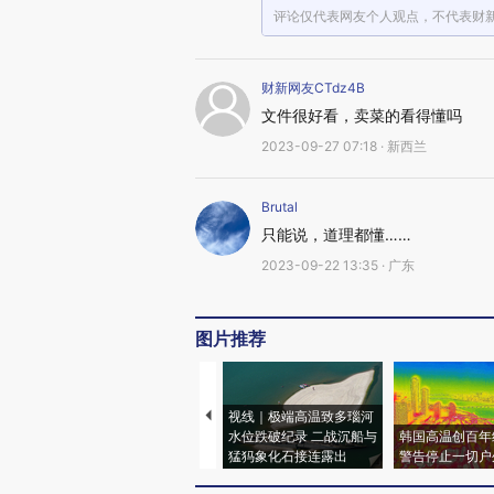
评论仅代表网友个人观点，不代表财
财新网友CTdz4B
文件很好看，卖菜的看得懂吗
2023-09-27 07:18 · 新西兰
Brutal
只能说，道理都懂……
2023-09-22 13:35 · 广东
图片推荐
视线｜极端高温致多瑙河
水位跌破纪录 二战沉船与
韩国高温创百年
猛犸象化石接连露出
警告停止一切户