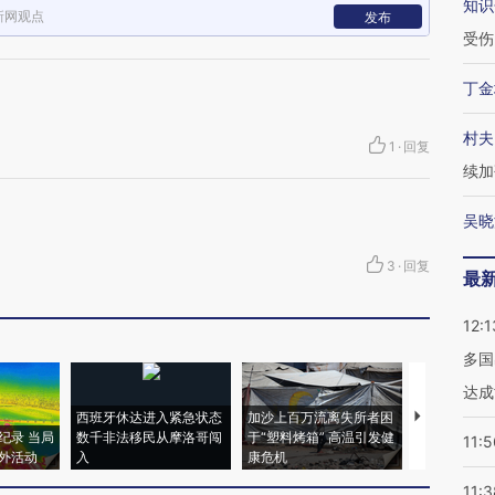
知识
新网观点
发布
受伤
丁金
村夫
1
·
回复
续加
吴晓
3
·
回复
最
12:1
多国
达成
西班牙休达进入紧急状态
加沙上百万流离失所者困
视线｜HYR
纪录 当局
数千非法移民从摩洛哥闯
于“塑料烤箱” 高温引发健
术：是什么
11:5
外活动
入
康危机
心“花钱找虐
11:3