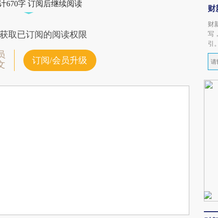
计670字 订阅后继续阅读
财
财
获取已订阅的阅读权限
写
引
员
订阅/会员升级
文