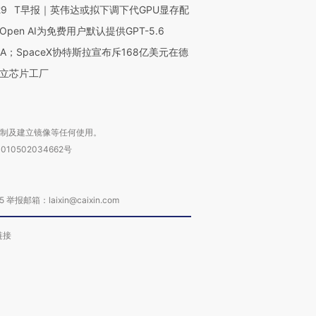
29
T早报｜英伟达或拟下调下代GPU显存配
Open AI为免费用户默认提供GPT-5.6
NA；SpaceX协特斯拉宣布斥168亿美元在德
立芯片工厂
复制及建立镜像等任何使用。
010502034662号
箱：laixin@caixin.com
链接