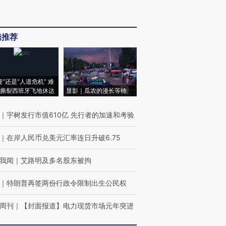
辑推荐
侵”还是“人道危机” 难
撕裂西班牙飞地休达
显影｜瓜农的漫长等待
｜
宇树发行市值610亿 先行者的加速和考验
｜
在岸人民币兑美元汇率连日升破6.75
我闻
｜
艾路明及多名股东被拘
｜
特朗普再签两份行政令限制出生公民权
周刊
｜
【封面报道】电力现货市场元年突进