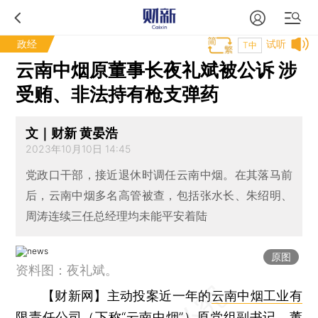
政经
试听
T中
云南中烟原董事长夜礼斌被公诉 涉
受贿、非法持有枪支弹药
文｜财新 黄晏浩
2023年10月10日 14:45
党政口干部，接近退休时调任云南中烟。在其落马前
后，云南中烟多名高管被查，包括张水长、朱绍明、
周涛连续三任总经理均未能平安着陆
原图
资料图：夜礼斌。
【财新网】
主动投案近一年的
云南中烟工业有
限责任公司
（下称“云南中烟”）原党组副书记、董