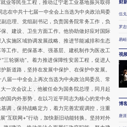
财
”就业等民生工程，推动辽宁老工业基地振兴取得
强同志在中共十七届一中全会上当选为中央政治局委
伍戈
务院副总理、党组副书记，负责国务院常务工作，负
罗志
环保、建设、卫生方面工作。他协助做好应对国际
易峘
深入实施区域协调发展战略、推进节能减排和生态
革等工作。把保基本、强基层、建机制作为医改工
视
“三轮驱动”。着力推进保障性安居工程，促进人
保护新道路，坚持在发展中保护、在保护中发展。
共十八届一中全会上再次当选为中央政治局委员、常
国人大一次会议上，他被任命为国务院总理，同月起
杂的国内外形势，在以习近平同志为核心的党中央
博
总基调，保持战略定力，着力完善宏观调控，注重
唐涯
展“互联网+”行动，加快新旧动能转换。坚持对外