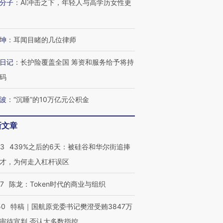
分子
：
AI冲击之下，年轻人与高学历女性更
坤
：
耳闻目睹的几位律师
日记
：
长护险覆盖全国 筹资和服务给予将持
码
波
：
“沉睡”的10万亿元公积金
新文章
53
439%之后的6天：被硅谷和华尔街追捧
才，为何走入杠杆误区
07
陈龙：Token时代的商业与组织
50
特稿｜国航原党委书记樊澄受贿3847万
审待宣判 否认大多数指控