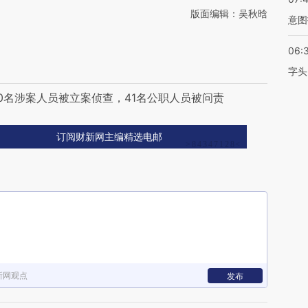
版面编辑：吴秋晗
意图
06:
字头
0名涉案人员被立案侦查，41名公职人员被问责
订阅财新网主编精选电邮
新网观点
发布