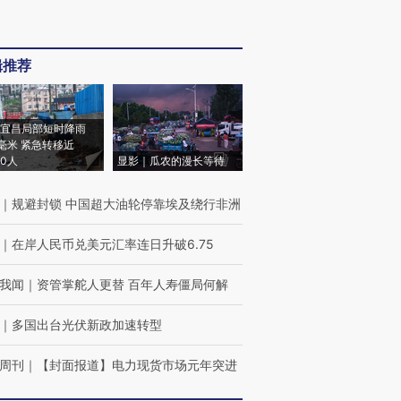
辑推荐
宜昌局部短时降雨
8毫米 紧急转移近
00人
显影｜瓜农的漫长等待
｜
规避封锁 中国超大油轮停靠埃及绕行非洲
｜
在岸人民币兑美元汇率连日升破6.75
我闻
｜
资管掌舵人更替 百年人寿僵局何解
｜
多国出台光伏新政加速转型
周刊
｜
【封面报道】电力现货市场元年突进