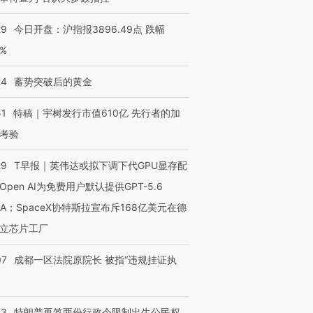
29
今日开盘：沪指报3896.49点 跌幅
0%
24
蓄势突破后的黄金
51
特稿｜宇树发行市值610亿 先行者的加
考验
29
T早报｜英伟达或拟下调下代GPU显存配
Open AI为免费用户默认提供GPT-5.6
NA；SpaceX协特斯拉宣布斥168亿美元在德
立芯片工厂
07
成都一区法院原院长 被指“违规挂证执
43
特朗普再签两份行政令限制出生公民权