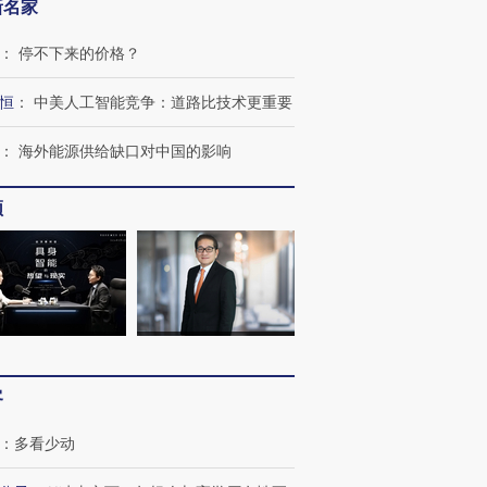
新名家
：
停不下来的价格？
恒
：
中美人工智能竞争：道路比技术更重要
：
海外能源供给缺口对中国的影响
频
客
：
多看少动