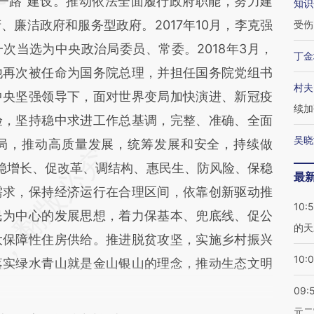
一路”建设。推动依法全面履行政府职能，努力建
知识
廉洁政府和服务型政府。2017年10月，李克强
受伤
次当选为中央政治局委员、常委。2018年3月，
丁金
他再次被任命为国务院总理，并担任国务院党组书
村夫
中央坚强领导下，面对世界变局加快演进、新冠疫
续加
验，坚持稳中求进工作总基调，完整、准确、全面
吴晓
局，推动高质量发展，统筹发展和安全，持续做
进稳增长、促改革、调结构、惠民生、防风险、保稳
最
需求，保持经济运行在合理区间，依靠创新驱动推
10:
民为中心的发展思想，着力保基本、兜底线、促公
的天
大保障性住房供给。推进脱贫攻坚，实施乡村振兴
10:
落实绿水青山就是金山银山的理念，推动生态文明
09:
元二