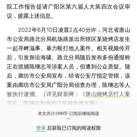
院工作报告提请广阳区第六届人大第四次会议审
议，披露上述信息。
2022年6月10日凌晨2点40分许，河北省唐山
市公安局路北分局机场路派出所辖区某烧烤店发生
一起寻衅滋事、暴力殴打他人案件。相关视频传开
后，引发舆论海啸。路北分局随后发布多份通报称
正在抓捕陈继志等涉案人员，但遭到公众质疑。随
后，廊坊市公安局宣布，经省公安厅指定管辖，该
案由廊坊市公安局广阳分局侦查办理，陈继志等人
被执行逮捕。（详见财新网：《
唐山烧烤店打人案
背后：陈继志和他的江苏戴南朋友圈
》）
本文共计1990字 订阅后继续阅读
登录
后获取已订阅的阅读权限