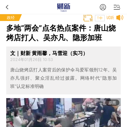
政经
试听
T中
多地“两会”点名热点案件：唐山烧
烤店打人、吴亦凡、隐形加班
文｜财新 黄雨馨，马雪迎（实习）
2024年01月26日 10:53
唐山烧烤店打人案背后的保护伞马爱军领刑12年。吴
亦凡强奸、聚众淫乱经过披露。网络时代“隐形加
班”认定标准明确
原图