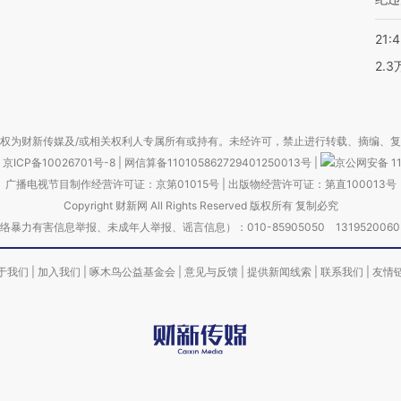
21:
2.
权为财新传媒及/或相关权利人专属所有或持有。未经许可，禁止进行转载、摘编、
京ICP备10026701号-8
|
网信算备110105862729401250013号
|
京公网安备 11
广播电视节目制作经营许可证：京第01015号
|
出版物经营许可证：第直100013号
Copyright 财新网 All Rights Reserved 版权所有 复制必究
害信息举报、未成年人举报、谣言信息）：010-85905050 13195200605 举报邮
于我们
|
加入我们
|
啄木鸟公益基金会
|
意见与反馈
|
提供新闻线索
|
联系我们
|
友情