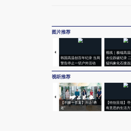
图片推荐
视线｜极端高温
韩国高温创百年纪录 当局
水位跌破纪录 
警告停止一切户外活动
猛犸象化石接连
视听推荐
【不唯一答案】不止“养
【特别呈现】寻
老”
有意思的生活方