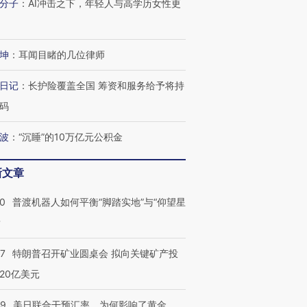
分子
：
AI冲击之下，年轻人与高学历女性更
坤
：
耳闻目睹的几位律师
日记
：
长护险覆盖全国 筹资和服务给予将持
码
跨国走私7万
视线｜被称为“蟑螂”的印
视线｜“入侵”还是“人道危
检体内含3种
度Z世代 用街头抗争将教
机”？难民潮撕裂西班牙
秘鲁纳斯
波
：
“沉睡”的10万亿元公积金
育部长拱下台
飞地休达
13人遇难
新文章
00
普渡机器人如何平衡“脚踏实地”与“仰望星
？
进第四届链博
【商旅对话】华住集团
技“链”接产
【特别呈现】寻找100种
CFO：不靠规模取胜，华
【特别呈
57
特朗普召开矿业圆桌会 拟向关键矿产投
有意思的生活方式·第三对
住三大增长引擎是什么？
有意思的
20亿美元
09
美日联合干预汇率，为何影响了黄金