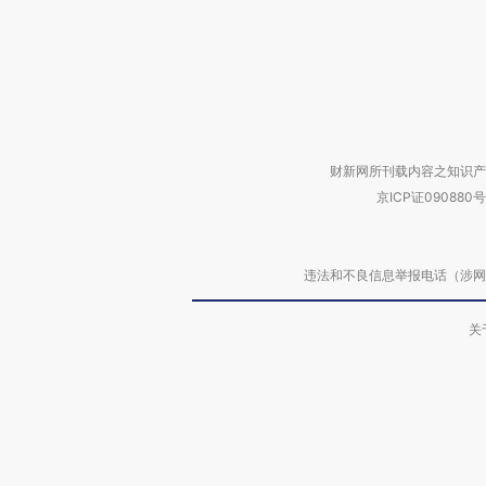
财新网所刊载内容之知识产
京ICP证090880号
违法和不良信息举报电话（涉网络暴力有
关