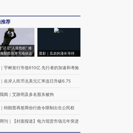
辑推荐
侵”还是“人道危机” 难
撕裂西班牙飞地休达
显影｜瓜农的漫长等待
｜
宇树发行市值610亿 先行者的加速和考验
｜
在岸人民币兑美元汇率连日升破6.75
我闻
｜
艾路明及多名股东被拘
｜
特朗普再签两份行政令限制出生公民权
周刊
｜
【封面报道】电力现货市场元年突进