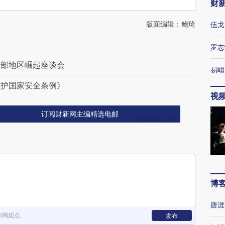
财
版面编辑：鲍琦
伍戈
罗志
中部地区崛起座谈会
易峘
维护国家安全条例》
视
订阅财新网主编精选电邮
博
唐涯
新网观点
发布