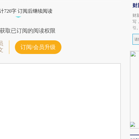
财
计720字 订阅后继续阅读
财
写
引
获取已订阅的阅读权限
员
订阅/会员升级
文