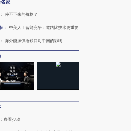
新名家
：
停不下来的价格？
恒
：
中美人工智能竞争：道路比技术更重要
：
海外能源供给缺口对中国的影响
频
客
：
多看少动