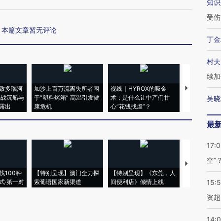
知识
受伤
本篇文章暂无评论
丁金
村夫
续加
致多瑙河
加沙上百万流离失所者困
视线｜HYROX的吸金
马航飞行员
二战沉船与
于“塑料烤箱” 高温引发健
术：是什么让中产们甘
粒摇头丸 尿
吴晓
露出
康危机
心“花钱找虐”？
毒品
最
17:
空”
【推广】走
找100种
【特别呈现】澳门全力探
【特别呈现】《东莞，人
会，让数智科
式·第一对
索葡语国家新渠道
间便利店》倾情上线
业
15:
资超
14: