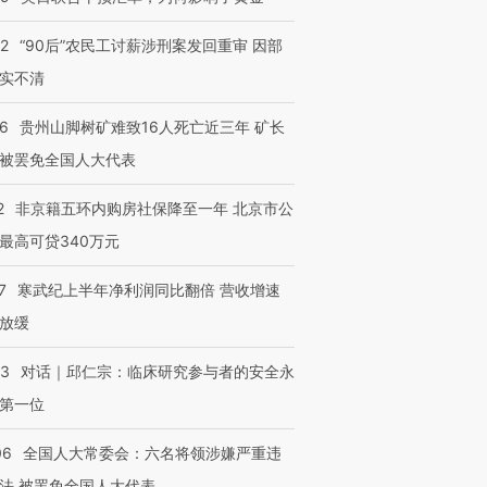
32
“90后”农民工讨薪涉刑案发回重审 因部
实不清
36
贵州山脚树矿难致16人死亡近三年 矿长
被罢免全国人大代表
2
非京籍五环内购房社保降至一年 北京市公
最高可贷340万元
7
寒武纪上半年净利润同比翻倍 营收增速
放缓
53
对话｜邱仁宗：临床研究参与者的安全永
第一位
06
全国人大常委会：六名将领涉嫌严重违
法 被罢免全国人大代表