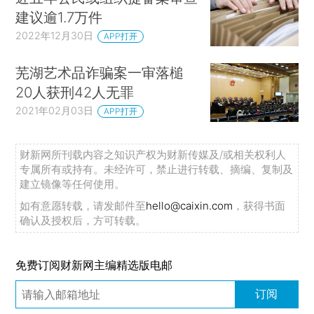
建议逾1.7万件
2022年12月30日
APP打开
芜湖艺术品诈骗案一审落槌
20人获刑42人无罪
2021年02月03日
APP打开
财新网所刊载内容之知识产权为财新传媒及/或相关权利人
专属所有或持有。未经许可，禁止进行转载、摘编、复制及
建立镜像等任何使用。
如有意愿转载，请发邮件至
hello@caixin.com
，获得书面
确认及授权后，方可转载。
免费订阅财新网主编精选版电邮
订阅