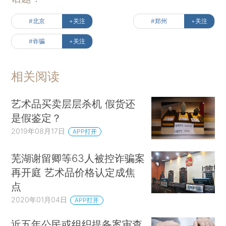
#北京
+关注
#郑州
+关注
#诈骗
+关注
相关阅读
艺术品买卖层层杀机 假货还
是假鉴定？
2019年08月17日
APP打开
芜湖谢留卿等63人被控诈骗案
再开庭 艺术品价格认定成焦
点
2020年01月04日
APP打开
近五年公民或组织提备案审查