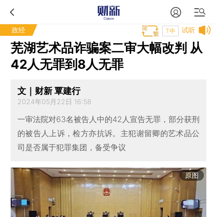
政经
试听
T中
芜湖艺术品诈骗案二审大幅改判 从
42人无罪到8人无罪
文｜财新 覃建行
2024年05月22日 16:58
一审法院对63名被告人中的42人宣告无罪，部分获刑
的被告人上诉，检方亦抗诉。主犯谢留卿的艺术品公
司是否属于犯罪集团，备受争议
原图