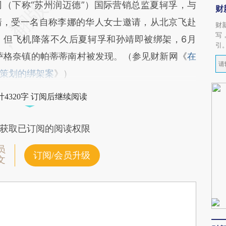
（下称“苏州润迈德”）国际营销总监夏轲孚，与
财
靖，受一名自称李娜的华人女士邀请，从北京飞赴
财
写
，但飞机降落不久后夏轲孚和孙靖即被绑架，6月
引
萨格奈镇的帕蒂蒂南村被发现。（参见财新网《
在
策划的绑架案
》）
4320字 订阅后继续阅读
获取已订阅的阅读权限
员
订阅/会员升级
文