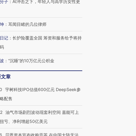
分子
：
AI冲击之下，年轻人与高学历女性更
坤
：
耳闻目睹的几位律师
日记
：
长护险覆盖全国 筹资和服务给予将持
码
波
：
“沉睡”的10万亿元公积金
新文章
0
宇树科技IPO估值600亿元 DeepSeek参
略配售
22
油气市场剧烈波动现套利空间 嘉能可上
扭亏、净利增超50亿美元
6
贝恩资本宣布收购贡茶 在中国大陆无法