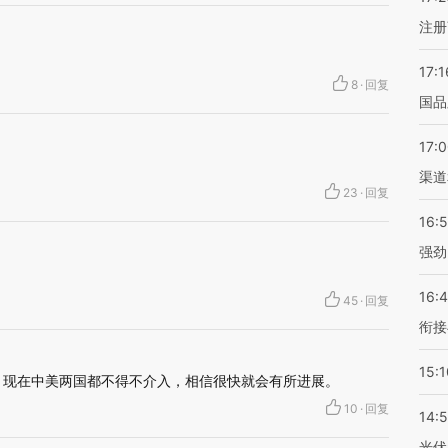
注册
17:1
8
·
回复
国品
17:
渠道
23
·
回复
16:
强劲
16:
45
·
回复
衔接
15:1
 现在中美两国都不得不介入，相信很快就会有所进展。
10
·
回复
14:
光伏