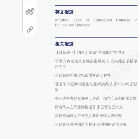
英文报道
Another Case of Kidnapped Chinese in
Philippines Emerges
相关报道
【财新周刊】国风｜警惕“虚拟绑架”型电诈
菲警方称锁定八名绑架案嫌疑人 或与此前被捕孕
妇无关
菲律宾绑匪用虚拟货币交易｜解释
香港闹市区商场发生幼童绑架案 人质13小时后获
救
在菲遇害者好友讲述：这是一场精心策划的绑架案
两名华人在菲遭绑架遇害 多国警方已介入
菲律宾华裔女市长卷入新加坡特大洗钱案
菲律宾收紧中国游客签证 应对网络赌博诈骗