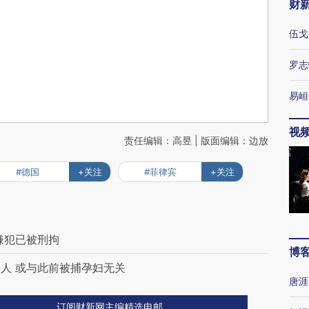
财
伍戈
罗志
易峘
视
责任编辑：高昱 | 版面编辑：边放
#德国
+关注
#菲律宾
+关注
嫌犯已被刑拘
博
人 或与此前被捕孕妇无关
唐涯
订阅财新网主编精选电邮