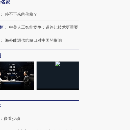
新名家
：
停不下来的价格？
恒
：
中美人工智能竞争：道路比技术更重要
：
海外能源供给缺口对中国的影响
频
客
：
多看少动