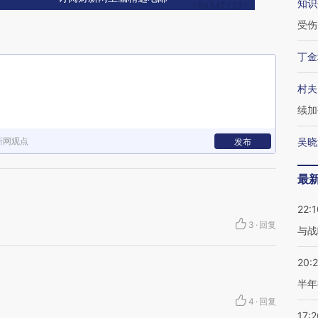
知识
受伤
丁金
村夫
续加
新网观点
吴晓
发布
最
22:1
3
·
回复
与战
20:
半年
4
·
回复
17:2