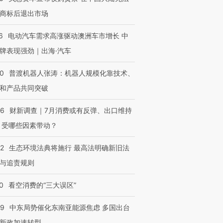
商标后退出市场
6
电动汽车需求高涨驱动澳洲车市增长 中
牌表现强劲｜出海·汽车
00
普渡机器人张涛：机器人规模化靠技术、
和产品共同突破
56
财新调查｜7月消费或有反弹、出口维持
 受哪些因素带动？
42
生态环境法典将施行 最高法明确新旧法
与追责规则
0
看空消费的“三大误区”
59
中东局势催化东南亚能源焦虑 多国出台
新政加速转型