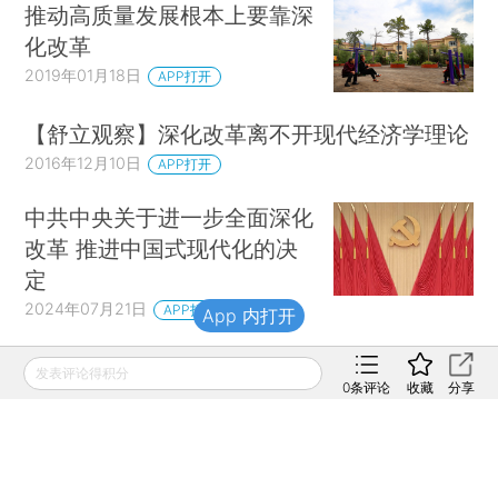
推动高质量发展根本上要靠深
化改革
2019年01月18日
APP打开
【舒立观察】深化改革离不开现代经济学理论
2016年12月10日
APP打开
中共中央关于进一步全面深化
改革 推进中国式现代化的决
定
2024年07月21日
APP打开
App 内打开
二十届三中全会公报释放的改
发表评论得积分
0
条评论
收藏
分享
革信号与亮点
2024年07月19日
APP打开
中共中央举行新闻发布会 介