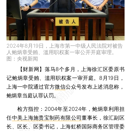
2024年8月19日，上海市第一中级人民法院对被告
人鲍炳章受贿、滥用职权案一审公开开庭审理。
图：央视新闻
【财新网】
落马8个多月，上海徐汇区委原书
记鲍炳章受贿、滥用职权案一审开庭。8月19日，
上海一中院通过官方
微信
公众号发布上述消息称，
鲍炳章当庭认罪认罚。
检方指控：2004年至2024年，鲍炳章利用担
任
中美上海施贵宝制药有限公司
董事长，徐汇副区
长、区长、区委书记，上海虹桥国际商务区管理委