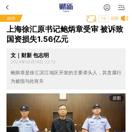
政经
试听
T中
上海徐汇原书记鲍炳章受审 被诉致
国资损失1.56亿元
文｜财新 包志明
2024年08月19日 22:13
鲍炳章是徐汇滨江地区开发的主要牵头人，其贪腐行
为被指与此有关
原图