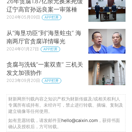
26年贪腐1.87亿余元换来死缓
辽宁高官孙远良案一审落棰
2024年05月09日
APP打开
从“海垦功臣”到“海垦蛀虫” 海
南两厅官贪腐详情曝光
2024年01月27日
APP打开
贪腐与洗钱“一案双查” 三机关
发文加强协作
2023年09月20日
APP打开
财新网所刊载内容之知识产权为财新传媒及/或相关权利人
专属所有或持有。未经许可，禁止进行转载、摘编、复制及
建立镜像等任何使用。
如有意愿转载，请发邮件至
hello@caixin.com
，获得书面
确认及授权后，方可转载。