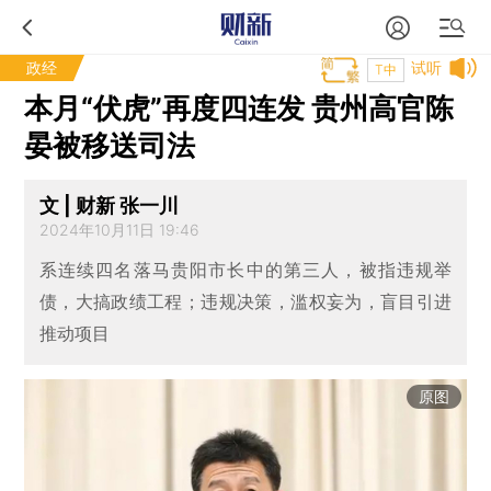
政经
试听
T中
本月“伏虎”再度四连发 贵州高官陈
晏被移送司法
文 | 财新 张一川
2024年10月11日 19:46
系连续四名落马贵阳市长中的第三人，被指违规举
债，大搞政绩工程；违规决策，滥权妄为，盲目引进
推动项目
原图