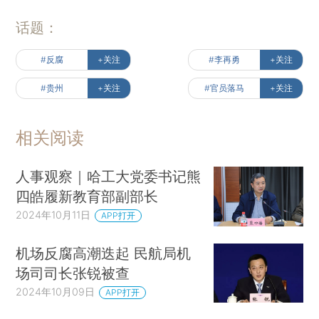
话题：
#反腐
+关注
#李再勇
+关注
#贵州
+关注
#官员落马
+关注
相关阅读
人事观察｜哈工大党委书记熊
四皓履新教育部副部长
2024年10月11日
APP打开
机场反腐高潮迭起 民航局机
场司司长张锐被查
2024年10月09日
APP打开