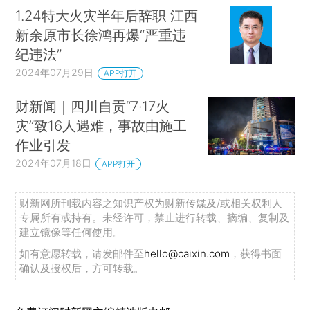
1.24特大火灾半年后辞职 江西
新余原市长徐鸿再爆“严重违
纪违法”
2024年07月29日
APP打开
财新闻｜四川自贡“7·17火
灾”致16人遇难，事故由施工
作业引发
2024年07月18日
APP打开
财新网所刊载内容之知识产权为财新传媒及/或相关权利人
专属所有或持有。未经许可，禁止进行转载、摘编、复制及
建立镜像等任何使用。
如有意愿转载，请发邮件至
hello@caixin.com
，获得书面
确认及授权后，方可转载。