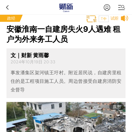
政经
试听
T中
安徽淮南一自建房失火9人遇难 租
户为外来务工人员
文｜财新 黄雨馨
2024年10月19日 20:33
事发潘集区架河镇王圩村。附近居民说，自建房里租
住的是工程项目施工人员。周边曾接受自建房消防安
全督导
原图