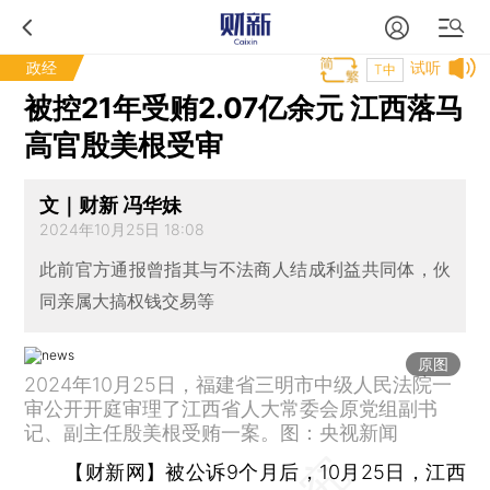
政经
试听
T中
被控21年受贿2.07亿余元 江西落马
高官殷美根受审
文｜财新 冯华妹
2024年10月25日 18:08
此前官方通报曾指其与不法商人结成利益共同体，伙
同亲属大搞权钱交易等
原图
2024年10月25日，福建省三明市中级人民法院一
审公开开庭审理了江西省人大常委会原党组副书
记、副主任殷美根受贿一案。图：央视新闻
【财新网】
被公诉9个月后，10月25日，江西