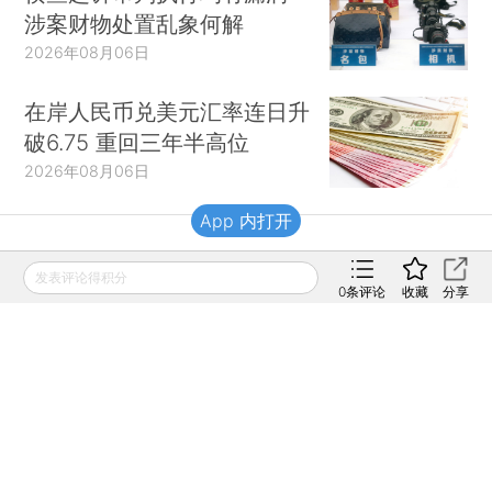
涉案财物处置乱象何解
2026年08月06日
在岸人民币兑美元汇率连日升
破6.75 重回三年半高位
2026年08月06日
App 内打开
财新移动
发表评论得积分
0
条评论
收藏
分享
财新
财新周刊
Caixin
登录
网页版
订阅电邮
|
|
Copyright 财新网 All Rights Reserved