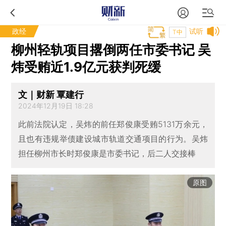
政经
试听
T中
柳州轻轨项目撂倒两任市委书记 吴
炜受贿近1.9亿元获判死缓
文｜财新 覃建行
2024年12月19日 18:28
此前法院认定，吴炜的前任郑俊康受贿5131万余元，
且也有违规举债建设城市轨道交通项目的行为。吴炜
担任柳州市长时郑俊康是市委书记，后二人交接棒
原图