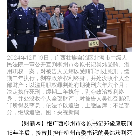
2024年12月19日，广西壮族自治区北海市中级人
民法院一审公开宣判柳州市委原书记吴炜受贿、滥
用职权一案，对被告人吴炜以受贿罪判处死刑，缓
期二年执行，剥夺政治权利终身，并处没收个人全
部财产；以滥用职权罪判处有期徒刑六年六个月；
决定执行死刑，缓期二年执行，剥夺政治权利终
身，并处没收个人全部财产；对被告人吴炜受贿犯
罪所得及孳息，依法予以追缴，上缴国库；不足部
分，继续追缴。图：央视新闻
【财新网】
继广西柳州市委原书记郑俊康获刑
16年半后，接替其担任柳州市委书记的吴炜获判死