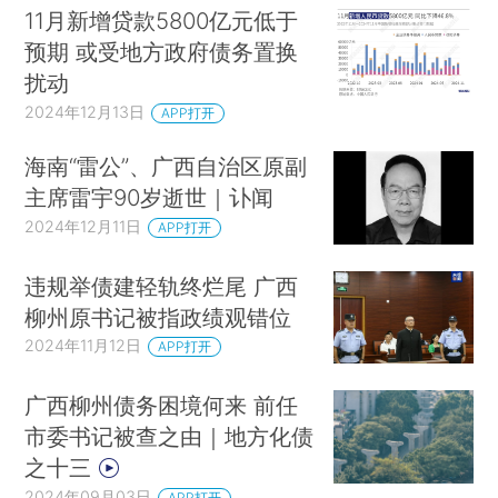
11月新增贷款5800亿元低于
预期 或受地方政府债务置换
扰动
2024年12月13日
APP打开
海南“雷公”、广西自治区原副
主席雷宇90岁逝世｜讣闻
2024年12月11日
APP打开
违规举债建轻轨终烂尾 广西
柳州原书记被指政绩观错位
2024年11月12日
APP打开
广西柳州债务困境何来 前任
市委书记被查之由｜地方化债
之十三
2024年09月03日
APP打开