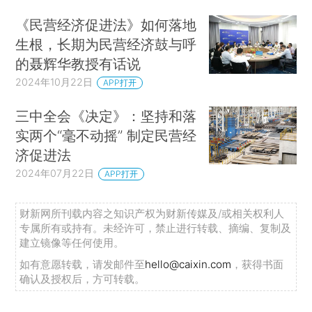
《民营经济促进法》如何落地
生根，长期为民营经济鼓与呼
的聂辉华教授有话说
2024年10月22日
APP打开
三中全会《决定》：坚持和落
实两个“毫不动摇” 制定民营经
济促进法
2024年07月22日
APP打开
财新网所刊载内容之知识产权为财新传媒及/或相关权利人
专属所有或持有。未经许可，禁止进行转载、摘编、复制及
建立镜像等任何使用。
如有意愿转载，请发邮件至
hello@caixin.com
，获得书面
确认及授权后，方可转载。