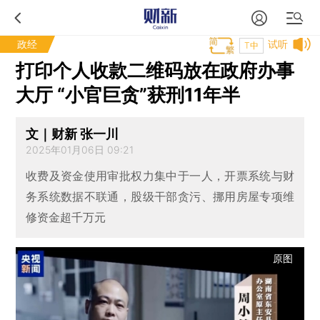
政经
试听
T中
打印个人收款二维码放在政府办事
大厅 “小官巨贪”获刑11年半
文｜财新 张一川
2025年01月06日 09:21
收费及资金使用审批权力集中于一人，开票系统与财
务系统数据不联通，股级干部贪污、挪用房屋专项维
修资金超千万元
原图