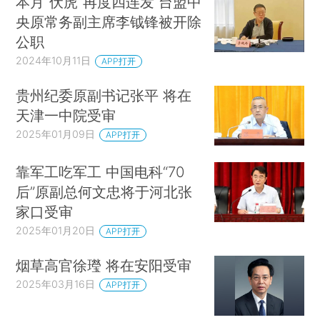
本月“伏虎”再度四连发 台盟中
央原常务副主席李钺锋被开除
公职
2024年10月11日
APP打开
贵州纪委原副书记张平 将在
天津一中院受审
2025年01月09日
APP打开
靠军工吃军工 中国电科“70
后”原副总何文忠将于河北张
家口受审
2025年01月20日
APP打开
烟草高官徐㼆 将在安阳受审
2025年03月16日
APP打开