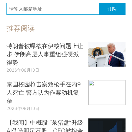
订阅
推荐阅读
特朗普被曝欲在伊核问题上让
步 伊朗高层人事重组强硬派
得势
2026年08月10日
泰国校园枪击案致枪手在内9
人死亡 警方认为作案动机复
杂
2026年08月10日
【我闻】中概股 “杀猪盘”升级
AI伪造明星荐股、CEO被控合