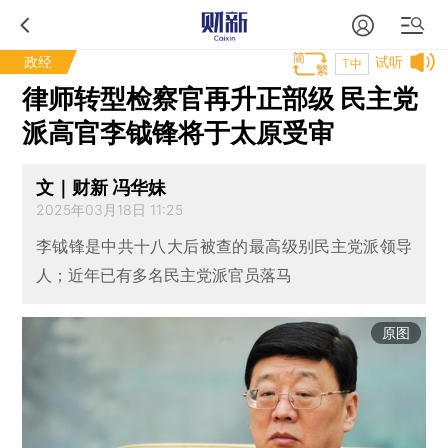
政经
试听
T中
律师转型检察官再升正部级 民主党
派高官李钺锋将于太原受审
文｜财新 冯华妹
2025年03月18日 11:25
李钺锋是中共十八大后被查的最高级别民主党派领导
人；近年已有多名民主党派官员落马
原图