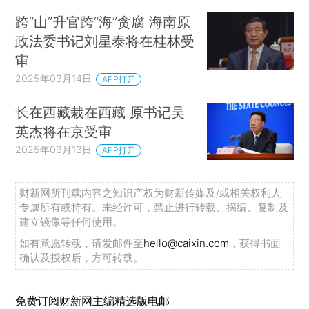
跨“山”升官跨“海”贪腐 海南原
政法委书记刘星泰将在桂林受
审
2025年03月14日
APP打开
长在西藏栽在西藏 原书记吴
英杰将在京受审
2025年03月13日
APP打开
财新网所刊载内容之知识产权为财新传媒及/或相关权利人
专属所有或持有。未经许可，禁止进行转载、摘编、复制及
建立镜像等任何使用。
如有意愿转载，请发邮件至
hello@caixin.com
，获得书面
确认及授权后，方可转载。
免费订阅财新网主编精选版电邮