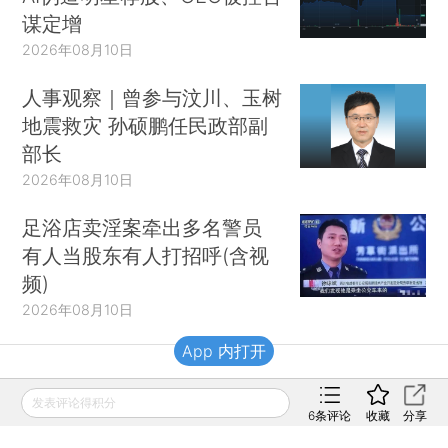
谋定增
2026年08月10日
人事观察｜曾参与汶川、玉树
地震救灾 孙硕鹏任民政部副
部长
2026年08月10日
足浴店卖淫案牵出多名警员
有人当股东有人打招呼(含视
频)
2026年08月10日
App 内打开
财新移动
发表评论得积分
6
条评论
收藏
分享