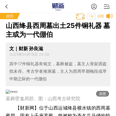
政经
试听
T中
山西绛县西周墓出土25件铜礼器 墓
主或为一代倗伯
文｜财新 孙良滋
2025年04月18日 20:39
其中17件铜礼器有铭文，墓葬被盗，墓主人骨架因盗
扰未存。考古学者推测墓，主人为西周早期晚段或早
中期之际的一代倗伯
原图
墓葬壁龛局部。图：山西考古研究院
【财新网】
位于山西运城绛县横水镇的西周墓
葬群，因有上千座墓葬，曾被称为齐名兵马俑的惊