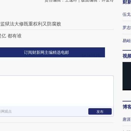
财
伍戈
？监狱法大修既重权利又防腐败
罗志
亿 都有谁
易峘
订阅财新网主编精选电邮
视
博
新网观点
发布
唐涯