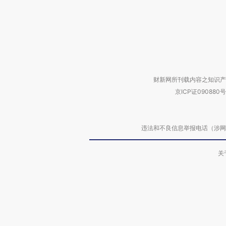
财新网所刊载内容之知识产
京ICP证090880号
违法和不良信息举报电话（涉网络暴力有
关