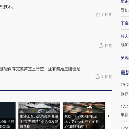
知识
织技术。
受伤
1
·
回复
丁金
村夫
续加
·
回复
吴晓
墓能保存完整简直是奇迹，还有秦始皇陵也是
最
3
·
回复
18:
候任
17:
手祖
加沙上百万流离失所者困
视线｜HYROX的吸金
马航飞行员
纪录 当局
于“塑料烤箱” 高温引发健
术：是什么让中产们甘
粒摇头丸 尿
外活动
康危机
心“花钱找虐”？
毒品
17: