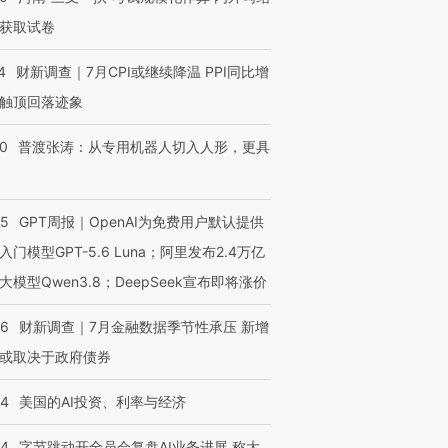
获取试卷
4
财新调查｜7月CPI或继续降温 PPI同比增
触顶回落迹象
进第四届链博
【商旅对话】华住集团
技“链”接产
【特别呈现】寻找100种
CFO：不靠规模取胜，华
【特别呈
有意思的生活方式·第三对
住三大增长引擎是什么？
有意思的
00
普渡张涛：从专用机器人切入人形，更具
55
GPT周报｜OpenAI为免费用户默认提供
入门模型GPT-5.6 Luna；阿里发布2.4万亿
大模型Qwen3.8；DeepSeek宣布即将涨价
46
财新调查｜7月金融数据季节性承压 新增
或取决于政府债券
44
美国的AI投资、利率与经济
44
字节跳动开全员会复盘AI业务进展 称大