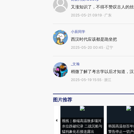
又涨知识了，不得不赞叹古人的丝
2025-05-21 09:19 · 广东
小辰同学
西汉时代应该都是跪坐把
2025-05-20 00:45 · 辽宁
_文瀚
稍微了解了考古学以后才知道，汉
2025-05-19 15:55 · 浙江
图片推荐
视线｜极端高温致多瑙河
水位跌破纪录 二战沉船与
韩国高温创百年
猛犸象化石接连露出
警告停止一切户