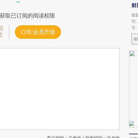
财
获取已订阅的阅读权限
财
写
引
员
订阅/会员升级
文
责任编辑：王逸吟 | 版面编辑：许金玲