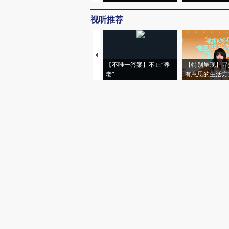
视听推荐
【不唯一答案】不止“养
【特别呈现】寻
老”
有意思的生活方