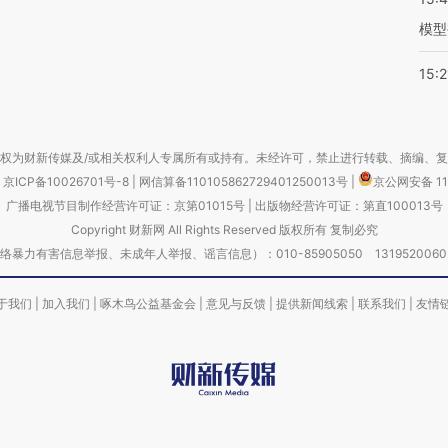
模型
15:2
权为财新传媒及/或相关权利人专属所有或持有。未经许可，禁止进行转载、摘编、
京ICP备10026701号-8
|
网信算备110105862729401250013号
|
京公网安备 11
广播电视节目制作经营许可证：京第01015号
|
出版物经营许可证：第直100013号
Copyright 财新网 All Rights Reserved 版权所有 复制必究
害信息举报、未成年人举报、谣言信息）：010-85905050 13195200605 举报邮
于我们
|
加入我们
|
啄木鸟公益基金会
|
意见与反馈
|
提供新闻线索
|
联系我们
|
友情