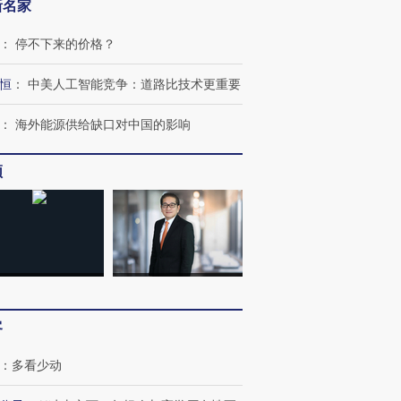
新名家
：
停不下来的价格？
恒
：
中美人工智能竞争：道路比技术更重要
：
海外能源供给缺口对中国的影响
频
客
：
多看少动