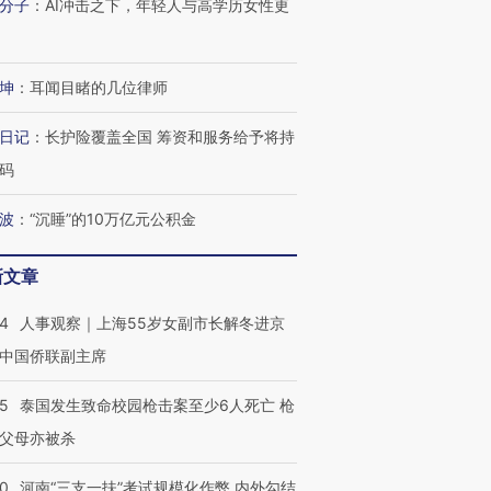
分子
：
AI冲击之下，年轻人与高学历女性更
坤
：
耳闻目睹的几位律师
日记
：
长护险覆盖全国 筹资和服务给予将持
码
波
：
“沉睡”的10万亿元公积金
新文章
24
人事观察｜上海55岁女副市长解冬进京
中国侨联副主席
45
泰国发生致命校园枪击案至少6人死亡 枪
父母亦被杀
跨国走私7万
视线｜被称为“蟑螂”的印
视线｜“入侵”还是“人道危
检体内含3种
度Z世代 用街头抗争将教
机”？难民潮撕裂西班牙
秘鲁纳斯
育部长拱下台
飞地休达
13人遇难
40
河南“三支一扶”考试规模化作弊 内外勾结