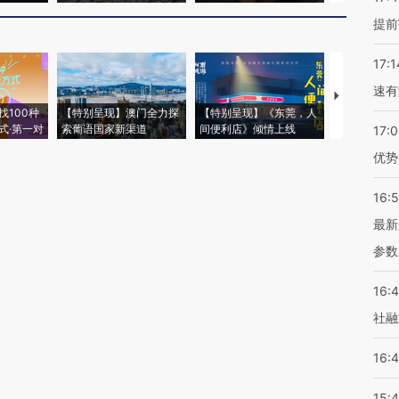
提前
17:1
速有
【推广】走
找100种
【特别呈现】澳门全力探
【特别呈现】《东莞，人
会，让数智科
式·第一对
索葡语国家新渠道
间便利店》倾情上线
业
17:
优势
16:
最新
参数
16:
社融
16:
15: