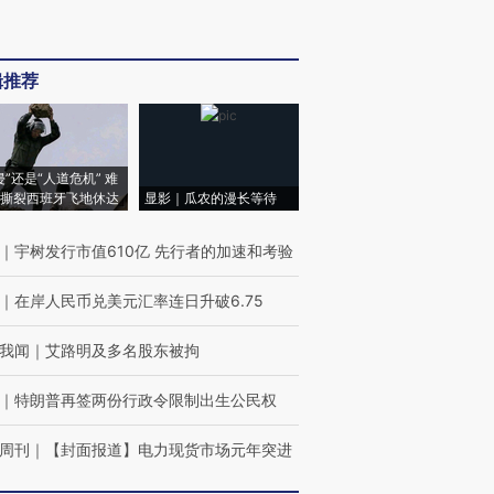
辑推荐
侵”还是“人道危机” 难
撕裂西班牙飞地休达
显影｜瓜农的漫长等待
｜
宇树发行市值610亿 先行者的加速和考验
｜
在岸人民币兑美元汇率连日升破6.75
我闻
｜
艾路明及多名股东被拘
｜
特朗普再签两份行政令限制出生公民权
周刊
｜
【封面报道】电力现货市场元年突进