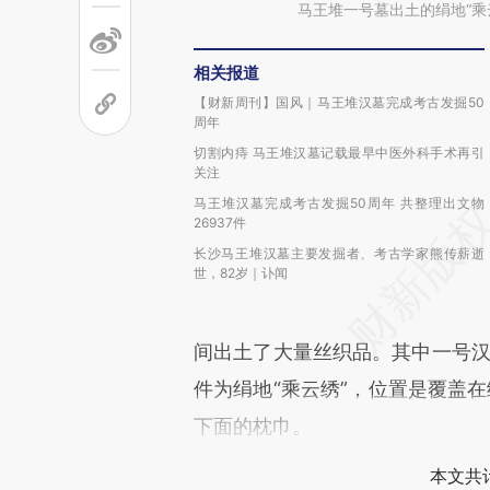
马王堆一号墓出土的绢地“乘
相关报道
【财新周刊】国风｜马王堆汉墓完成考古发掘50
周年
切割内痔 马王堆汉墓记载最早中医外科手术再引
关注
马王堆汉墓完成考古发掘50周年 共整理出文物
26937件
长沙马王堆汉墓主要发掘者、考古学家熊传薪逝
世，82岁｜讣闻
间出土了大量丝织品。其中一号汉
件为绢地“乘云绣”，位置是覆盖在
下面的枕巾。
本文共计