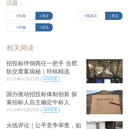
话题：
#反腐
+关注
#最高法
+关注
#诈骗
+关注
相关阅读
招投标绊倒两任一把手 合肥
轨交窝案揭秘｜特稿精选
2025年02月22日
APP打开
国办推动招投标体制创新 探
索招标人自主确定中标人
2024年05月09日
APP打开
火线评论｜公平竞争审查，如