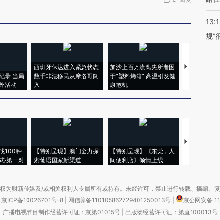
13:1
规”
西班牙休达进入紧急状态
加沙上百万流离失所者困
视线｜HYR
纪录 当局
数千非法移民从摩洛哥闯
于“塑料烤箱” 高温引发健
术：是什么
外活动
入
康危机
心“花钱找虐
【推广】走
找100种
【特别呈现】澳门全力探
【特别呈现】《东莞，人
会，让数智科
式·第一对
索葡语国家新渠道
间便利店》倾情上线
业
权为财新传媒及/或相关权利人专属所有或持有。未经许可，禁止进行转载、摘编、
京ICP备10026701号-8
|
网信算备110105862729401250013号
|
京公网安备 11
广播电视节目制作经营许可证：京第01015号
|
出版物经营许可证：第直100013号