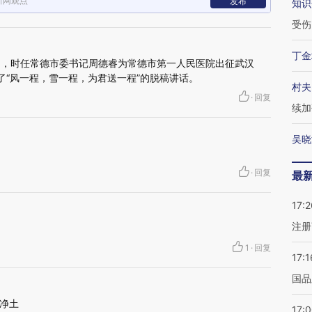
新网观点
发布
知识
受伤
丁金
5日，时任常德市委书记周德睿为常德市第一人民医院出征武汉
了“风一程，雪一程，为君送一程”的脱稿讲话。
村夫
·
回复
续加
吴晓
·
回复
最
17:2
注册
1
·
回复
17:1
国品
净土
17: