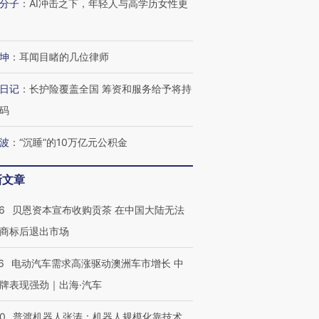
分子
：
AI冲击之下，年轻人与高学历女性更
坤
：
耳闻目睹的几位律师
日记
：
长护险覆盖全国 筹资和服务给予将持
码
波
：
“沉睡”的10万亿元公积金
新文章
6
贝恩资本宣布收购贡茶 在中国大陆无法
商标后退出市场
6
电动汽车需求高涨驱动澳洲车市增长 中
牌表现强劲｜出海·汽车
00
普渡机器人张涛：机器人规模化靠技术、