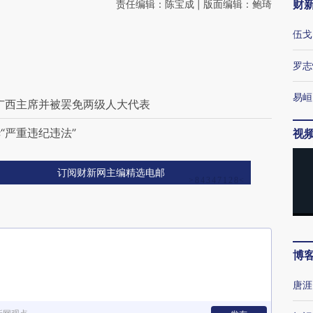
财
责任编辑：陈宝成 | 版面编辑：鲍琦
伍戈
罗志
易峘
职广西主席并被罢免两级人大代表
“严重违纪违法”
视
订阅财新网主编精选电邮
博
唐涯