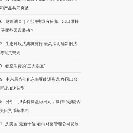
和产品共同突破
56
财新调查｜7月消费或有反弹、出口维持
 受哪些因素带动？
42
生态环境法典将施行 最高法明确新旧法
与追责规则
0
看空消费的“三大误区”
59
中东局势催化东南亚能源焦虑 多国出台
新政加速转型
05
分析｜贝森特操盘稳日元，操作巧思能否
美日货币基本面
1
从美国“最新十佳”看纯财富管理公司发展