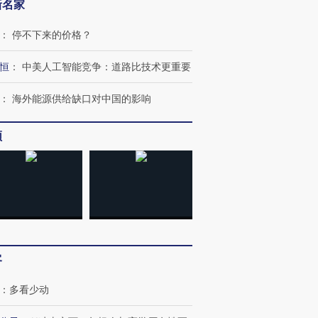
新名家
：
停不下来的价格？
恒
：
中美人工智能竞争：道路比技术更重要
：
海外能源供给缺口对中国的影响
频
客
：
多看少动