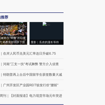
辑推荐
|被称为“蟑螂”的印度
代 将教育部长拱下台
显影｜瓜农的漫长等待
｜
在岸人民币兑美元汇率连日升破6.75
｜
河南“三支一扶”考试舞弊 警方介入侦查
｜
特朗普再上台后中国留学生获签数量大减
｜
广州开发区产业园REIT较发行价“腰斩”
周刊
｜
【封面报道】电力现货市场元年突进