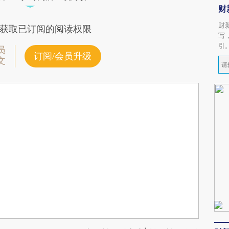
财
财
获取已订阅的阅读权限
写
引
员
订阅/会员升级
文