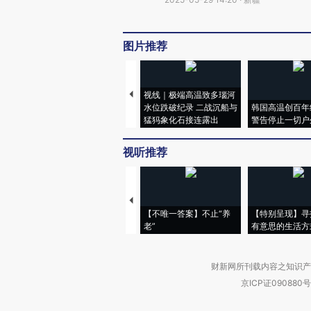
图片推荐
视线｜极端高温致多瑙河
水位跌破纪录 二战沉船与
韩国高温创百年
猛犸象化石接连露出
警告停止一切户
视听推荐
【不唯一答案】不止“养
【特别呈现】寻
老”
有意思的生活方
财新网所刊载内容之知识产
京ICP证090880号