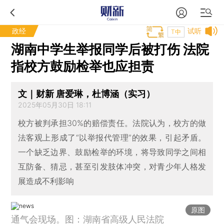
政经
试听
T中
湖南中学生举报同学后被打伤 法院
指校方鼓励检举也应担责
文｜财新 唐爱琳，杜博涵（实习）
2025年05月30日 18:11
校方被判承担30%的赔偿责任。法院认为，校方的做
法客观上形成了“以举报代管理”的效果，引起矛盾。
一个缺乏边界、鼓励检举的环境，将导致同学之间相
互防备、猜忌，甚至引发肢体冲突，对青少年人格发
展造成不利影响
原图
通气会现场。图：湖南省高级人民法院