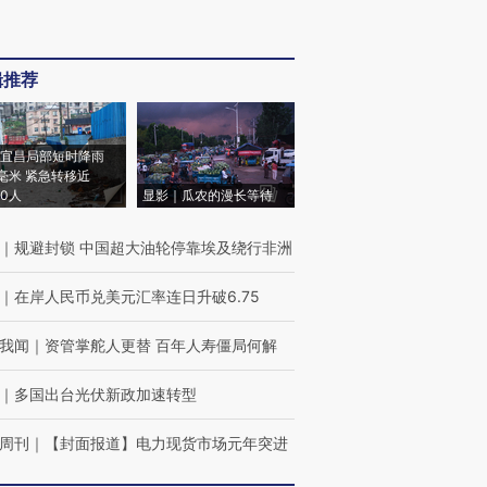
辑推荐
宜昌局部短时降雨
8毫米 紧急转移近
00人
显影｜瓜农的漫长等待
｜
规避封锁 中国超大油轮停靠埃及绕行非洲
｜
在岸人民币兑美元汇率连日升破6.75
我闻
｜
资管掌舵人更替 百年人寿僵局何解
｜
多国出台光伏新政加速转型
周刊
｜
【封面报道】电力现货市场元年突进