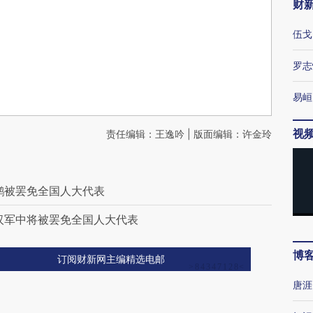
财
伍戈
罗志
易峘
视
责任编辑：王逸吟 | 版面编辑：许金玲
鹏被罢免全国人大代表
汉军中将被罢免全国人大代表
博
订阅财新网主编精选电邮
唐涯