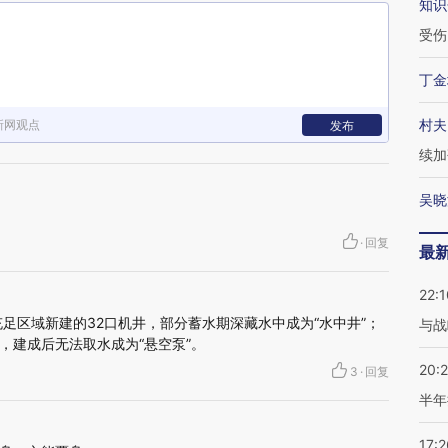
知识
受伤
丁金
村夫
新网观点
发布
续加
吴晓
·
回复
最
22:1
足区域新建的32口机井，部分蓄水期深藏水中成为“水中井”；
与战
，建成后无法取水成为“悬空泵”。
20:
3
·
回复
半年
17:2