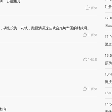
舟，亦能覆舟
注册
·
回复
17:1
国品
，胡乱投资，花钱，跑冒滴漏这些就会拖垮帝国的财政啊。
3
·
回复
17:
渠道
16:
1
·
回复
强劲
16:
衔接
3
·
回复
15:1
14:
如何
光伏