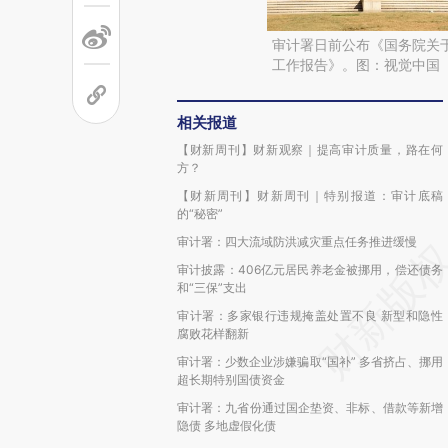
审计署日前公布《国务院关于
工作报告》。图：视觉中国
相关报道
【财新周刊】财新观察｜提高审计质量，路在何
方？
【财新周刊】财新周刊｜特别报道：审计底稿
的“秘密”
审计署：四大流域防洪减灾重点任务推进缓慢
审计披露：406亿元居民养老金被挪用，偿还债务
和“三保”支出
审计署：多家银行违规掩盖处置不良 新型和隐性
腐败花样翻新
审计署：少数企业涉嫌骗取“国补” 多省挤占、挪用
超长期特别国债资金
审计署：九省份通过国企垫资、非标、借款等新增
隐债 多地虚假化债