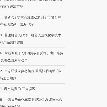
商标后退出市场
6
电动汽车需求高涨驱动澳洲车市增长 中
牌表现强劲｜出海·汽车
00
普渡机器人张涛：机器人规模化靠技术、
和产品共同突破
56
财新调查｜7月消费或有反弹、出口维持
 受哪些因素带动？
42
生态环境法典将施行 最高法明确新旧法
与追责规则
0
看空消费的“三大误区”
59
中东局势催化东南亚能源焦虑 多国出台
新政加速转型