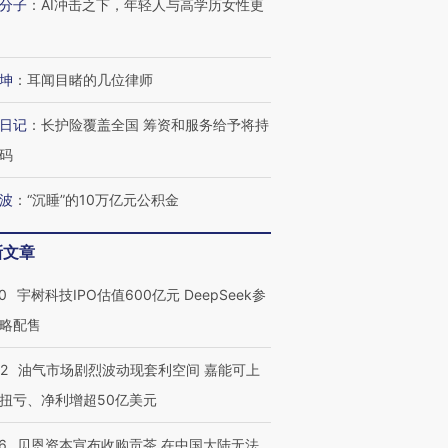
分子
：
AI冲击之下，年轻人与高学历女性更
坤
：
耳闻目睹的几位律师
日记
：
长护险覆盖全国 筹资和服务给予将持
码
波
：
“沉睡”的10万亿元公积金
新文章
0
宇树科技IPO估值600亿元 DeepSeek参
略配售
22
油气市场剧烈波动现套利空间 嘉能可上
扭亏、净利增超50亿美元
6
贝恩资本宣布收购贡茶 在中国大陆无法