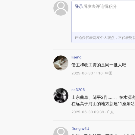
登录
后发表评论得积分
评论仅代表网友个人观点，不代表财
liseng
债主和收工资的是同一批人吧
2025-06-30 11:16 · 中国
cc3206
山东曲阜、邹平2县……，在水源充
在远高于河面的地方新建11座泵站
2025-06-30 09:39 · 广东
Dong.w6U