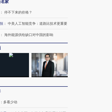
新名家
：
停不下来的价格？
恒
：
中美人工智能竞争：道路比技术更重要
：
海外能源供给缺口对中国的影响
频
客
：
多看少动