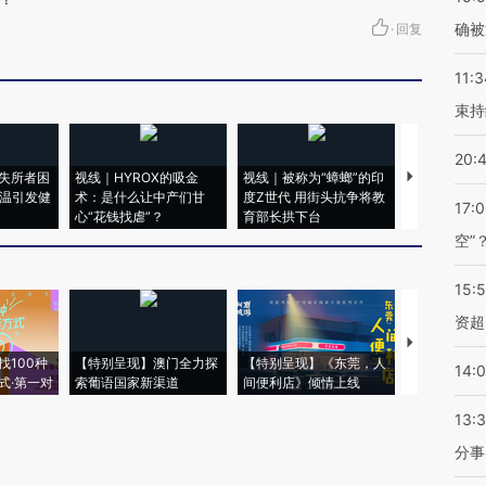
确被
·
回复
11:3
束持
20:
失所者困
视线｜HYROX的吸金
视线｜被称为“蟑螂”的印
视线｜“入侵
高温引发健
术：是什么让中产们甘
度Z世代 用街头抗争将教
机”？难民潮
17:
心“花钱找虐”？
育部长拱下台
飞地休达
空”
15:
资超
【推广】走
找100种
【特别呈现】澳门全力探
【特别呈现】《东莞，人
会，让数智科
14:
式·第一对
索葡语国家新渠道
间便利店》倾情上线
业
13:
分事