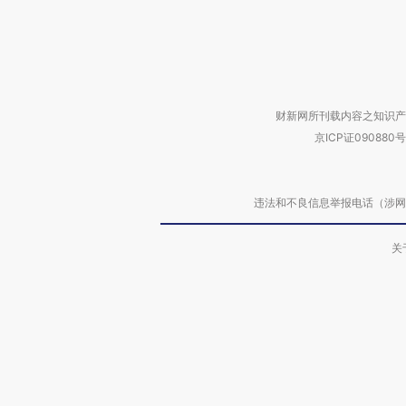
财新网所刊载内容之知识产
京ICP证090880号
违法和不良信息举报电话（涉网络暴力有
关