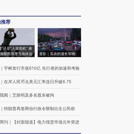
辑推荐
侵”还是“人道危机” 难
撕裂西班牙飞地休达
显影｜瓜农的漫长等待
｜
宇树发行市值610亿 先行者的加速和考验
｜
在岸人民币兑美元汇率连日升破6.75
我闻
｜
艾路明及多名股东被拘
｜
特朗普再签两份行政令限制出生公民权
周刊
｜
【封面报道】电力现货市场元年突进