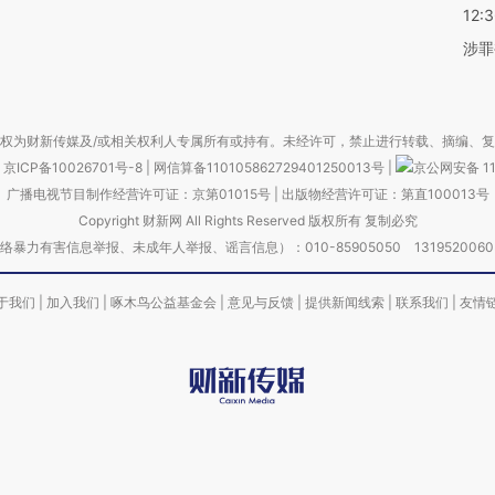
12:
涉罪
权为财新传媒及/或相关权利人专属所有或持有。未经许可，禁止进行转载、摘编、
京ICP备10026701号-8
|
网信算备110105862729401250013号
|
京公网安备 11
广播电视节目制作经营许可证：京第01015号
|
出版物经营许可证：第直100013号
Copyright 财新网 All Rights Reserved 版权所有 复制必究
害信息举报、未成年人举报、谣言信息）：010-85905050 13195200605 举报邮
于我们
|
加入我们
|
啄木鸟公益基金会
|
意见与反馈
|
提供新闻线索
|
联系我们
|
友情