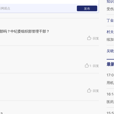
知识
新网观点
发布
受伤
丁金
部吗？中纪委组织部管理干部？
村夫
·
回复
续加
吴晓
最
1
·
回复
17:
用机
·
回复
16:1
医药
15:5
？