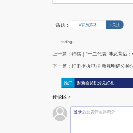
话题：
#官员落马
+关注
Loading...
上一篇：特稿｜“十二代表”涉恶背后
下一篇：打击拒执犯罪 新规明确公检
推广
财新会员积分兑好礼
评论区
4
登录
后发表评论得积分