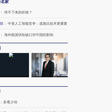
新名家
：
停不下来的价格？
恒
：
中美人工智能竞争：道路比技术更重要
：
海外能源供给缺口对中国的影响
频
客
：
多看少动