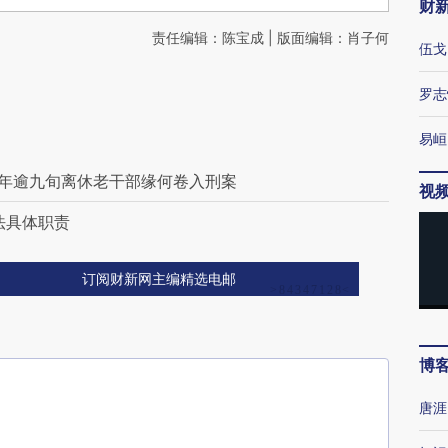
财
责任编辑：陈宝成 | 版面编辑：肖子何
伍戈
罗志
易峘
：年逾九旬离休老干部缘何卷入刑案
视
法具体职责
订阅财新网主编精选电邮
博
唐涯