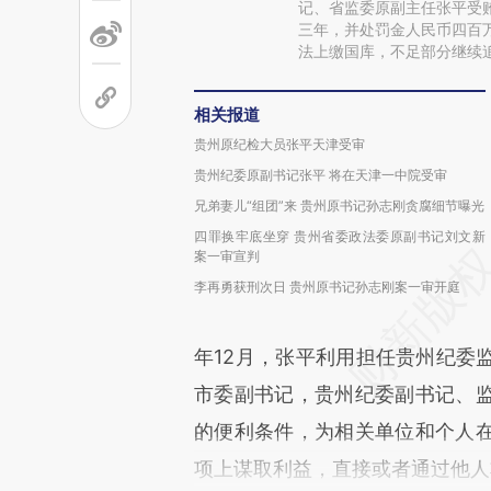
记、省监委原副主任张平受
三年，并处罚金人民币四百
法上缴国库，不足部分继续
相关报道
贵州原纪检大员张平天津受审
贵州纪委原副书记张平 将在天津一中院受审
兄弟妻儿“组团”来 贵州原书记孙志刚贪腐细节曝光
四罪换牢底坐穿 贵州省委政法委原副书记刘文新
案一审宣判
李再勇获刑次日 贵州原书记孙志刚案一审开庭
年12月，张平利用担任贵州纪委
市委副书记，贵州纪委副书记、
的便利条件，为相关单位和个人
项上谋取利益，直接或者通过他人