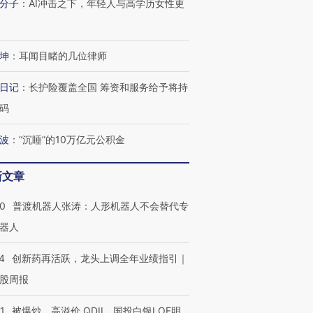
分子
：
AI冲击之下，年轻人与高学历女性更
坤
：
耳闻目睹的几位律师
日记
：
长护险覆盖全国 筹资和服务给予将持
码
波
：
“沉睡”的10万亿元公积金
新文章
00
普渡机器人张涛：人形机器人不会替代专
器人
4
创新药再活跃，龙头上调全年业绩指引｜
股周报
1
被爆炒、高溢价 QDII、国投白银LOF明