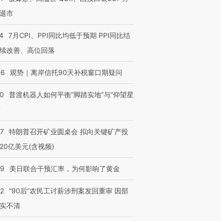
退市
4
7月CPI、PPI同比均低于预期 PPI同比结
续改善、高位回落
46
观势｜离岸信托90天补税窗口期疑问
”还是“人道危
湖北宜昌局部短时降雨
哈尔滨遭遇短时极端强降
撕裂西班牙
128毫米 紧急转移近
雨 3小时累计雨量超80毫
秘鲁纳斯
00
普渡机器人如何平衡“脚踏实地”与“仰望星
4000人
米
13人遇难
？
57
特朗普召开矿业圆桌会 拟向关键矿产投
20亿美元(含视频)
进第四届链博
【商旅对话】华住集团
技“链”接产
【特别呈现】寻找100种
CFO：不靠规模取胜，华
【特别呈
09
美日联合干预汇率，为何影响了黄金
有意思的生活方式·第三对
住三大增长引擎是什么？
有意思的
32
“90后”农民工讨薪涉刑案发回重审 因部
实不清