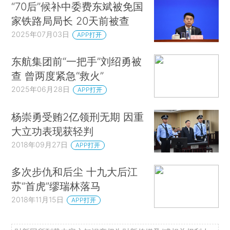
“70后”候补中委费东斌被免国
家铁路局局长 20天前被查
2025年07月03日
APP打开
东航集团前“一把手”刘绍勇被
查 曾两度紧急“救火”
2025年06月28日
APP打开
杨崇勇受贿2亿领刑无期 因重
大立功表现获轻判
2018年09月27日
APP打开
多次步仇和后尘 十九大后江
苏“首虎”缪瑞林落马
2018年11月15日
APP打开