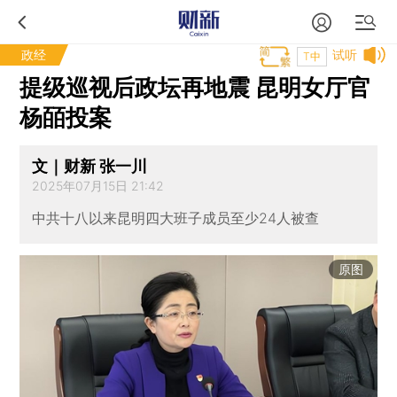
政经
试听
T中
提级巡视后政坛再地震 昆明女厅官
杨皕投案
文｜财新 张一川
2025年07月15日 21:42
中共十八以来昆明四大班子成员至少24人被查
原图