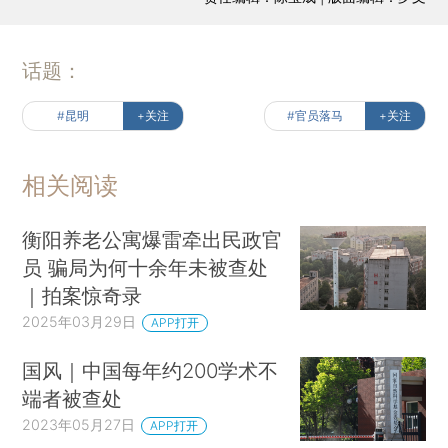
话题：
#昆明
+关注
#官员落马
+关注
相关阅读
衡阳养老公寓爆雷牵出民政官
员 骗局为何十余年未被查处
｜拍案惊奇录
2025年03月29日
APP打开
国风｜中国每年约200学术不
端者被查处
2023年05月27日
APP打开