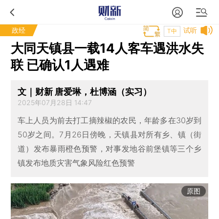
政经
试听
T中
大同天镇县一载14人客车遇洪水失
联 已确认1人遇难
文｜财新 唐爱琳，杜博涵（实习）
2025年07月28日 14:47
车上人员为前去打工摘辣椒的农民，年龄多在30岁到
50岁之间。7月26日傍晚，天镇县对所有乡、镇（街
道）发布暴雨橙色预警，对事发地谷前堡镇等三个乡
镇发布地质灾害气象风险红色预警
原图