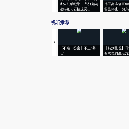
水位跌破纪录 二战沉船与
韩国高温创百年
猛犸象化石接连露出
警告停止一切户
视听推荐
【不唯一答案】不止“养
【特别呈现】寻
老”
有意思的生活方