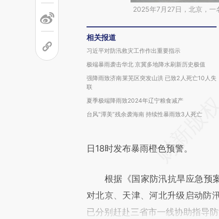
2025年7月27日，北京
相关报道
习近平对防汛救灾工作作出重要指示
极端暴雨袭击华北 京冀多地降水刷新历史极值
强降雨致济南莱芜区突发山洪 已致2人死亡10人失
联
夏季极端降雨致2024年辽宁粮食减产
台风“潭美”残余袭海南 持续性暴雨致3人死亡
日18时发布暴雨橙色预警。
根据《国家防汛抗旱应急预案》
对北京、天津、河北升级启动防
已分别赶赴三省市一线协助指导防