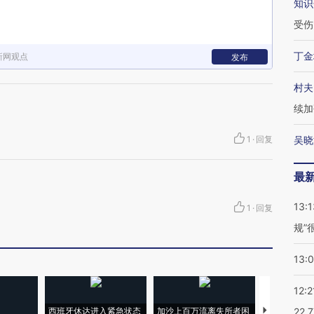
知识
受伤
丁金
新网观点
发布
村夫
续加
1
·
回复
吴晓
最
13:1
1
·
回复
规”
13:
12:2
西班牙休达进入紧急状态
加沙上百万流离失所者困
马航飞行员
22.