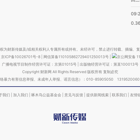
09:
0.3
权为财新传媒及/或相关权利人专属所有或持有。未经许可，禁止进行转载、摘编、
京ICP备10026701号-8
|
网信算备110105862729401250013号
|
京公网安备 11
广播电视节目制作经营许可证：京第01015号
|
出版物经营许可证：第直100013号
Copyright 财新网 All Rights Reserved 版权所有 复制必究
害信息举报、未成年人举报、谣言信息）：010-85905050 13195200605 举报邮
于我们
|
加入我们
|
啄木鸟公益基金会
|
意见与反馈
|
提供新闻线索
|
联系我们
|
友情