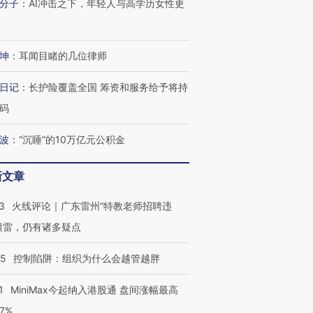
分子
：
AI冲击之下，年轻人与高学历女性更
坤
：
耳闻目睹的几位律师
日记
：
长护险覆盖全国 筹资和服务给予将持
码
波
：
“沉睡”的10万亿元公积金
新文章
3
火线评论｜广东雷州“特教老师招聘违
很雷，仍有诸多疑点
05
控制陷阱：组织为什么会越管越胖
1
MiniMax今起纳入港股通 盘间涨幅最高
跨国走私7万
77%
视线｜HY