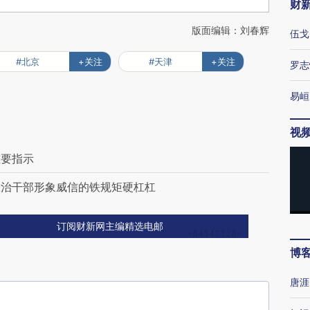
财
版面编辑：刘春辉
伍戈
#北京
+关注
#天津
+关注
罗志
易峘
视
重要指示
政治干部形象威信的铁规矩硬杠杠
订阅财新网主编精选电邮
博
唐涯