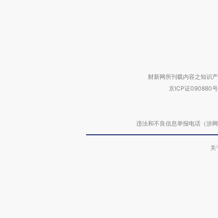
财新网所刊载内容之知识产
京ICP证090880号
违法和不良信息举报电话（涉网络暴力有
关