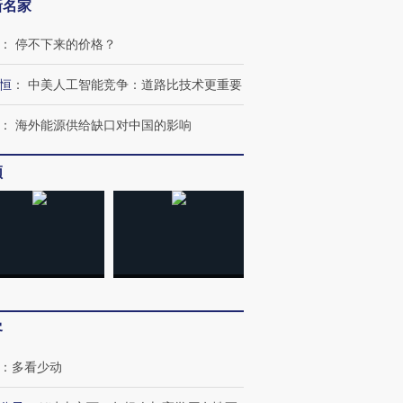
新名家
：
停不下来的价格？
恒
：
中美人工智能竞争：道路比技术更重要
：
海外能源供给缺口对中国的影响
频
客
：
多看少动