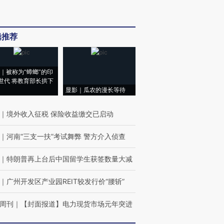
辑推荐
｜被称为“蟑螂”的印
世代 将教育部长拱下
显影｜瓜农的漫长等待
｜
境外收入征税 保险收益缴交已启动
｜
河南“三支一扶”考试舞弊 警方介入侦查
｜
特朗普再上台后中国留学生获签数量大减
｜
广州开发区产业园REIT较发行价“腰斩”
周刊
｜
【封面报道】电力现货市场元年突进