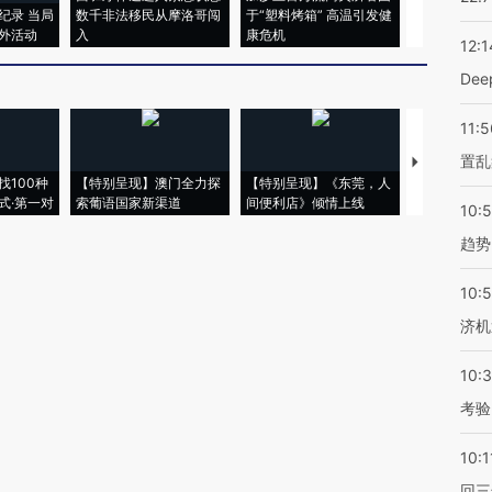
纪录 当局
数千非法移民从摩洛哥闯
于“塑料烤箱” 高温引发健
粒摇头丸 尿
外活动
入
康危机
毒品
12:1
De
11:5
置乱
【推广】走
找100种
【特别呈现】澳门全力探
【特别呈现】《东莞，人
会，让数智科
式·第一对
索葡语国家新渠道
间便利店》倾情上线
业
10:
趋势
10:
济机
10:
考验
10:1
回三