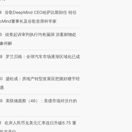
检体内含3种
泽连斯基密集出访美英 索
秘鲁纳斯卡观光飞机坠毁
术：是什
要防空导弹“救急”
13人遇难
心“花钱找
4
谷歌DeepMind CEO哈萨比斯卸任 转任
epMind董事长及谷歌首席科学家
6
侦查起诉审判执行均有漏洞 涉案财物处
象何解
进第四届链博
【商旅对话】华住集团
技“链”接产
【特别呈现】寻找100种
CFO：不靠规模取胜，华
【特别呈
有意思的生活方式·第三对
住三大增长引擎是什么？
有意思的
58
罗兰贝格：全球汽车市场逐渐区域化已成
50
盛松成：房地产转型发展应把握好楼宇经
遇
39
美联储观察（46）：美债市场对沃什的
1
在岸人民币兑美元汇率连日升破6.75 重
年半高位