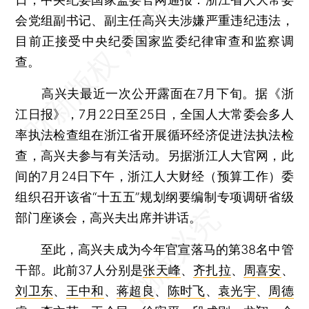
会党组副书记、副主任高兴夫涉嫌严重违纪违法，
目前正接受中央纪委国家监委纪律审查和监察调
查。
高兴夫最近一次公开露面在7月下旬。据《浙
江日报》，7月22日至25日，全国人大常委会多人
率执法检查组在浙江省开展循环经济促进法执法检
查，高兴夫参与有关活动。另据浙江人大官网，此
间的7月24日下午，浙江人大财经（预算工作）委
组织召开该省“十五五”规划纲要编制专项调研省级
部门座谈会，高兴夫出席并讲话。
至此，高兴夫成为今年官宣落马的第38名中管
干部。此前37人分别是
张天峰
、
齐扎拉
、
周喜安
、
刘卫东
、
王中和
、
蒋超良
、
陈时飞
、
袁光宇
、
周德