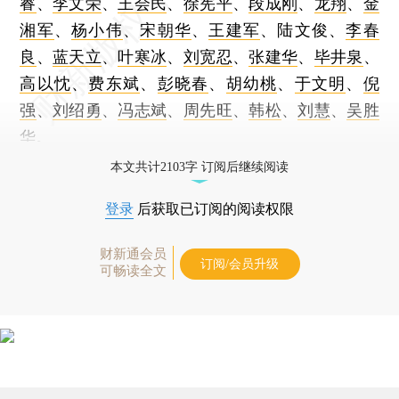
睿
、
李文荣
、
王会民
、
徐宪平
、
段成刚
、
龙翔
、
金
湘军
、
杨小伟
、
宋朝华
、
王建军
、陆文俊、
李春
良
、
蓝天立
、
叶寒冰
、
刘宽忍
、
张建华
、
毕井泉
、
高以忱
、
费东斌
、
彭晓春
、
胡幼桃
、
于文明
、
倪
强
、
刘绍勇
、
冯志斌
、
周先旺
、
韩松
、
刘慧
、
吴胜
华
。
本文共计2103字 订阅后继续阅读
登录
后获取已订阅的阅读权限
财新通会员
订阅/会员升级
可畅读全文