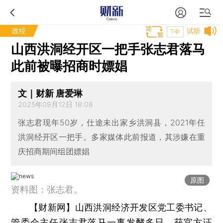
政经
试听
T中
山西洪洞经开区一把手张志君落马
此前被曝招商时嫖娼
文｜财新 唐爱琳
2025年09月12日 18:08
张志君现年50岁，仕途未出家乡洪洞县，2021年任
洪洞经开区一把手。多家媒体此前报道，其涉嫌在重
庆招商期间组团嫖娼
原图
资料图：张志君。
【财新网】
山西洪洞经济开发区党工委书记、
管委会主任张志君落马一事发酵多日，获官方证