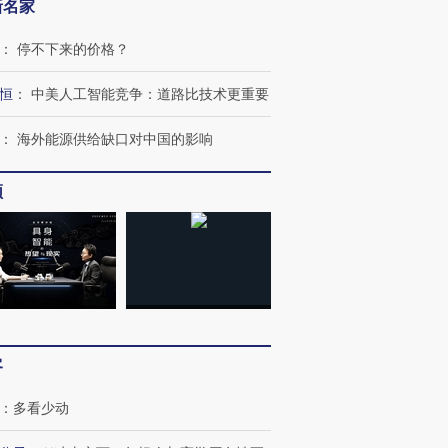
新名家
：
停不下来的价格？
恒
：
中美人工智能竞争：道路比技术更重要
：
海外能源供给缺口对中国的影响
频
客
：
多看少动