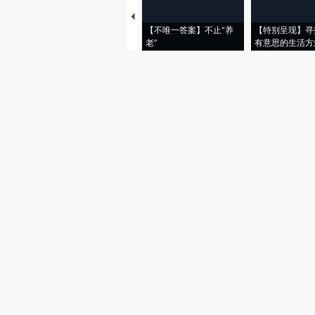
【不唯一答案】不止“养
【特别呈现】寻
老”
有意思的生活方