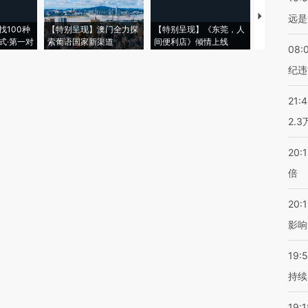
【推广】走
远是
找100种
【特别呈现】澳门全力探
【特别呈现】《东莞，人
会，让数智科
式·第一对
索葡语国家新渠道
间便利店》倾情上线
业
08:
纪违
21:
2.
20:
倍
20:1
影响
19:5
持续
19:1