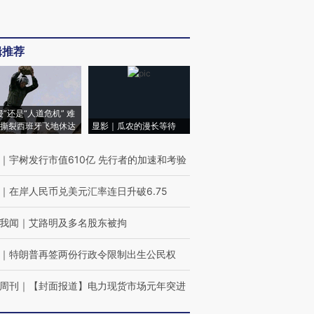
辑推荐
侵”还是“人道危机” 难
撕裂西班牙飞地休达
显影｜瓜农的漫长等待
｜
宇树发行市值610亿 先行者的加速和考验
｜
在岸人民币兑美元汇率连日升破6.75
我闻
｜
艾路明及多名股东被拘
｜
特朗普再签两份行政令限制出生公民权
周刊
｜
【封面报道】电力现货市场元年突进