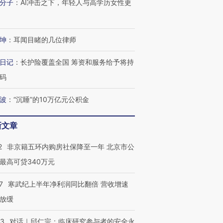
分子
：
AI冲击之下，年轻人与高学历女性更
坤
：
耳闻目睹的几位律师
日记
：
长护险覆盖全国 筹资和服务给予将持
码
波
：
“沉睡”的10万亿元公积金
新文章
2
非京籍五环内购房社保降至一年 北京市公
跨国走私7万
视线｜被称为“蟑螂”的印
视线｜“入侵”还是“人道危
最高可贷340万元
检体内含3种
度Z世代 用街头抗争将教
机”？难民潮撕裂西班牙
秘鲁纳斯
育部长拱下台
飞地休达
13人遇难
7
寒武纪上半年净利润同比翻倍 营收增速
放缓
53
对话｜邱仁宗：临床研究参与者的安全永