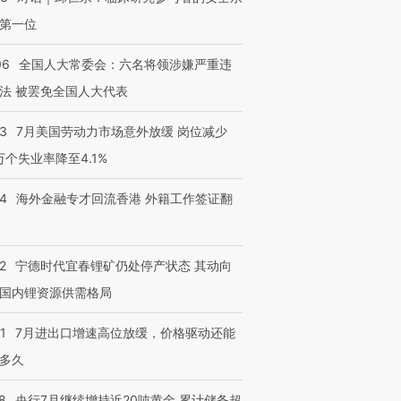
进第四届链博
【商旅对话】华住集团
第一位
技“链”接产
【特别呈现】寻找100种
CFO：不靠规模取胜，华
【特别呈
有意思的生活方式·第三对
住三大增长引擎是什么？
有意思的
06
全国人大常委会：六名将领涉嫌严重违
法 被罢免全国人大代表
43
7月美国劳动力市场意外放缓 岗位减少
3万个失业率降至4.1%
14
海外金融专才回流香港 外籍工作签证翻
2
宁德时代宜春锂矿仍处停产状态 其动向
国内锂资源供需格局
1
7月进出口增速高位放缓，价格驱动还能
多久
8
央行7月继续增持近20吨黄金 累计储备超