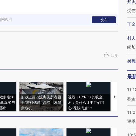
知识
受伤
新网观点
发布
丁金
村夫
续加
·
回复
吴晓
最
11:1
致多瑙河
加沙上百万流离失所者困
视线｜HYROX的吸金
马航飞行员
积金
二战沉船与
于“塑料烤箱” 高温引发健
术：是什么让中产们甘
粒摇头丸 尿
露出
康危机
心“花钱找虐”？
毒品
11:0
逐季
10: