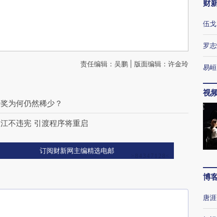
财
伍戈
罗志
责任编辑：吴鹏 | 版面编辑：许金玲
易峘
视
学奖为何仍然稀少？
江不违宪 引渡程序将重启
订阅财新网主编精选电邮
博
唐涯