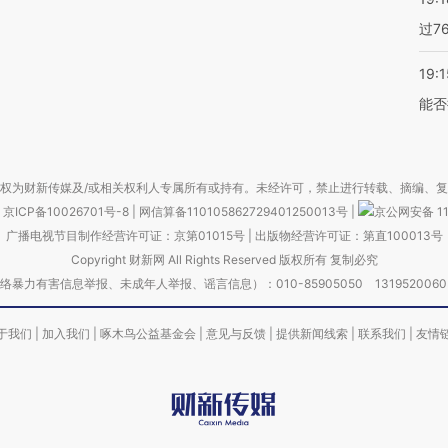
过7
19:1
能否
权为财新传媒及/或相关权利人专属所有或持有。未经许可，禁止进行转载、摘编、
京ICP备10026701号-8
|
网信算备110105862729401250013号
|
京公网安备 11
广播电视节目制作经营许可证：京第01015号
|
出版物经营许可证：第直100013号
Copyright 财新网 All Rights Reserved 版权所有 复制必究
害信息举报、未成年人举报、谣言信息）：010-85905050 13195200605 举报邮
于我们
|
加入我们
|
啄木鸟公益基金会
|
意见与反馈
|
提供新闻线索
|
联系我们
|
友情