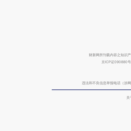
财新网所刊载内容之知识产
京ICP证090880号
违法和不良信息举报电话（涉网络暴力有
关