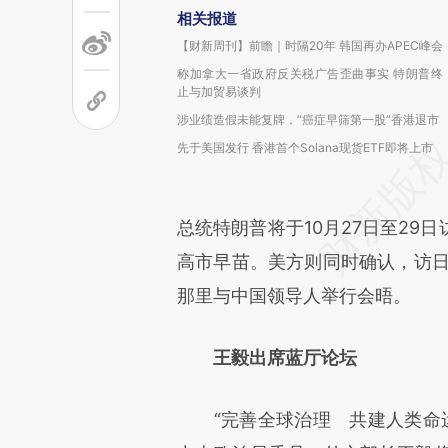
相关报道
【财新周刊】前瞻｜时隔20年 韩国再办APEC峰会
称加拿大一省政府反关税广告歪曲事实 特朗普终
止与加贸易谈判
涉业绩造假未能复牌，“癌症早筛第一股”香港退市
先于美国发行 香港首个Solana现货ETF即将上市
总统特朗普将于10月27日至29
高市早苗。美方则同时确认，访日
那里与中国领导人举行会晤。
王毅出席蓝厅论坛
“完善全球治理 共建人类命运共