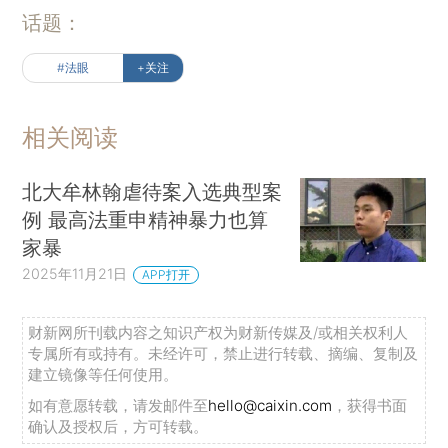
话题：
#法眼
+关注
相关阅读
北大牟林翰虐待案入选典型案
例 最高法重申精神暴力也算
家暴
2025年11月21日
APP打开
财新网所刊载内容之知识产权为财新传媒及/或相关权利人
专属所有或持有。未经许可，禁止进行转载、摘编、复制及
建立镜像等任何使用。
如有意愿转载，请发邮件至
hello@caixin.com
，获得书面
确认及授权后，方可转载。