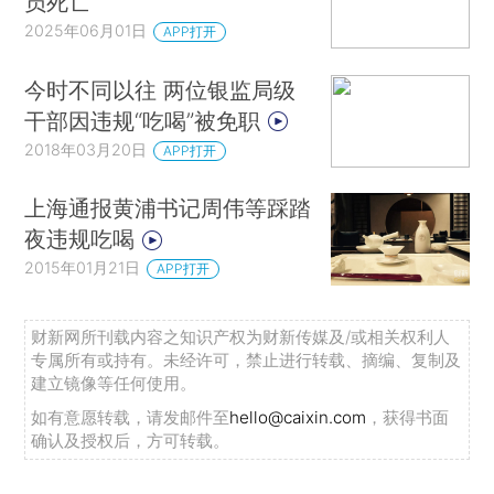
员死亡
2025年06月01日
APP打开
今时不同以往 两位银监局级
干部因违规“吃喝”被免职
2018年03月20日
APP打开
上海通报黄浦书记周伟等踩踏
夜违规吃喝
2015年01月21日
APP打开
财新网所刊载内容之知识产权为财新传媒及/或相关权利人
专属所有或持有。未经许可，禁止进行转载、摘编、复制及
建立镜像等任何使用。
如有意愿转载，请发邮件至
hello@caixin.com
，获得书面
确认及授权后，方可转载。