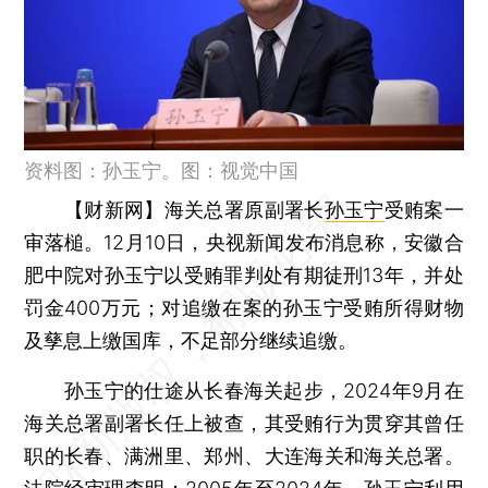
资料图：孙玉宁。图：视觉中国
【财新网】
海关总署原副署长
孙玉宁
受贿案一
审落槌。12月10日，央视新闻发布消息称，安徽合
肥中院对孙玉宁以受贿罪判处有期徒刑13年，并处
罚金400万元；对追缴在案的孙玉宁受贿所得财物
及孳息上缴国库，不足部分继续追缴。
孙玉宁的仕途从长春海关起步，2024年9月在
海关总署副署长任上被查，其受贿行为贯穿其曾任
职的长春、满洲里、郑州、大连海关和海关总署。