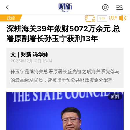
政经
试听
T中
深耕海关39年敛财5072万余元 总
署原副署长孙玉宁获刑13年
文｜财新 冯华妹
2025年12月10日 18:14
孙玉宁是继海关总署原署长盛光祖之后海关系统落马
的最高级别官员，曾被指干预公共财政资金分配等
原图