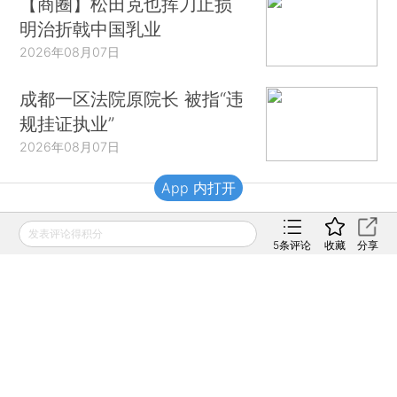
【商圈】松田克也挥刀止损
明治折戟中国乳业
2026年08月07日
成都一区法院原院长 被指“违
规挂证执业”
2026年08月07日
App 内打开
财新移动
发表评论得积分
5
条评论
收藏
分享
财新
财新周刊
Caixin
登录
网页版
订阅电邮
|
|
Copyright 财新网 All Rights Reserved