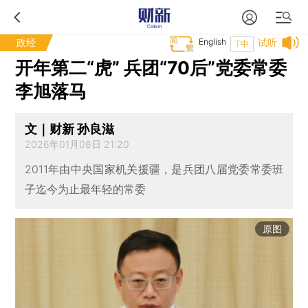
政经
English
试听
T中
开年第二“虎” 兵团“70后”党委常委
李旭落马
文｜财新 孙良滋
2026年01月08日 21:20
2011年由中央国家机关援疆，是兵团八届党委常委班
子迄今为止最年轻的常委
原图