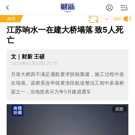
政经
试听
T中
江苏响水一在建大桥塌落 致5人死
亡
文｜财新 王硕
2026年02月03日 20:15
月港大桥因不满足通航要求拆除重建，施工过程中发
生塌落。该桥系连申线黄淮段航道整治工程中多座桥
梁之一，当地曾表示力争9月建成通车
原图