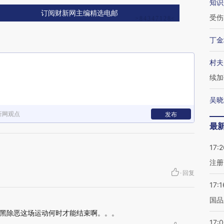
知识
订阅财新网主编精选电邮
受伤
丁金
村夫
续加
吴晓
新网观点
发布
最
17:2
注册
·
回复
17:1
国品
黑除恶这场运动何时才能结束啊。。。
17: