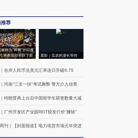
辑推荐
|被称为“蟑螂”的印度
代 将教育部长拱下台
显影｜瓜农的漫长等待
｜
在岸人民币兑美元汇率连日升破6.75
｜
河南“三支一扶”考试舞弊 警方介入侦查
｜
特朗普再上台后中国留学生获签数量大减
｜
广州开发区产业园REIT较发行价“腰斩”
周刊
｜
【封面报道】电力现货市场元年突进