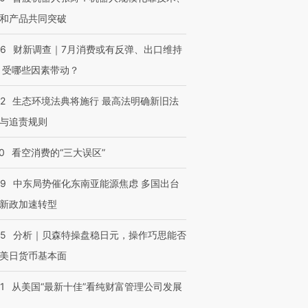
和产品共同突破
56
财新调查｜7月消费或有反弹、出口维持
 受哪些因素带动？
42
生态环境法典将施行 最高法明确新旧法
与追责规则
0
看空消费的“三大误区”
59
中东局势催化东南亚能源焦虑 多国出台
新政加速转型
05
分析｜贝森特操盘稳日元，操作巧思能否
美日货币基本面
1
从美国“最新十佳”看纯财富管理公司发展