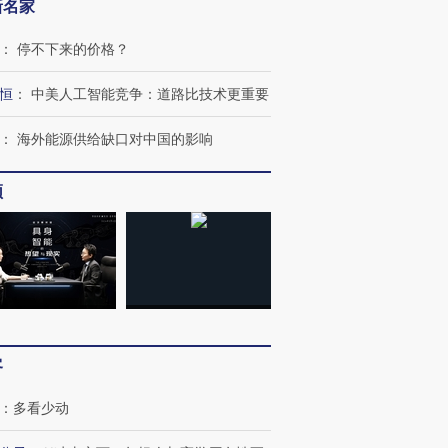
新名家
：
停不下来的价格？
恒
：
中美人工智能竞争：道路比技术更重要
：
海外能源供给缺口对中国的影响
频
客
：
多看少动