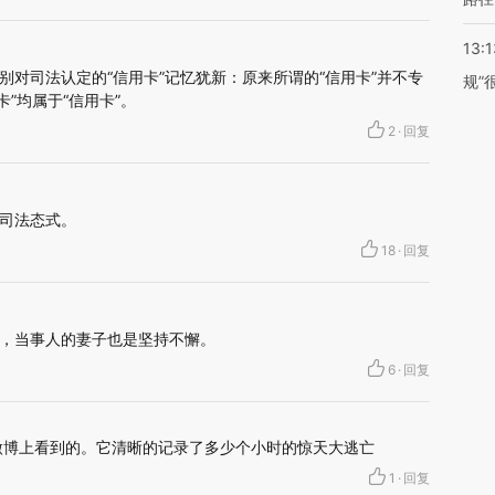
13:1
别对司法认定的“信用卡”记忆犹新：原来所谓的“信用卡”并不专
规”
卡”均属于“信用卡”。
2
·
回复
司法态式。
18
·
回复
，当事人的妻子也是坚持不懈。
6
·
回复
微博上看到的。它清晰的记录了多少个小时的惊天大逃亡
1
·
回复