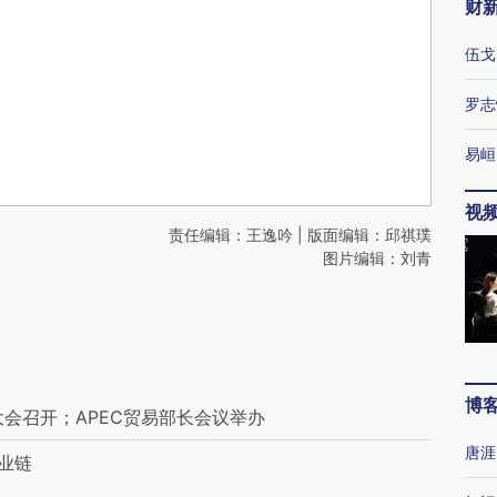
财
伍戈
罗志
易峘
视
责任编辑：王逸吟 | 版面编辑：邱祺璞
图片编辑：刘青
博
会召开；APEC贸易部长会议举办
唐涯
业链