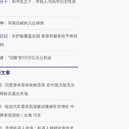
分子
：
AI冲击之下，年轻人与高学历女性更
坤
：
耳闻目睹的几位律师
日记
：
长护险覆盖全国 筹资和服务给予将持
码
波
：
“沉睡”的10万亿元公积金
新文章
6
贝恩资本宣布收购贡茶 在中国大陆无法
商标后退出市场
6
电动汽车需求高涨驱动澳洲车市增长 中
牌表现强劲｜出海·汽车
00
普渡机器人张涛：机器人规模化靠技术、