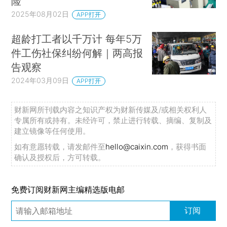
险
2025年08月02日
APP打开
超龄打工者以千万计 每年5万
件工伤社保纠纷何解｜两高报
告观察
2024年03月09日
APP打开
财新网所刊载内容之知识产权为财新传媒及/或相关权利人
专属所有或持有。未经许可，禁止进行转载、摘编、复制及
建立镜像等任何使用。
如有意愿转载，请发邮件至
hello@caixin.com
，获得书面
确认及授权后，方可转载。
免费订阅财新网主编精选版电邮
订阅