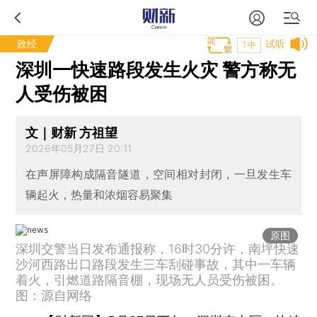
政经
试听
T中
深圳一快速路段发生火灾 警方称无
人受伤被困
文｜财新 方祖望
2026年05月27日 20:11
在声屏障构成隔音隧道，空间相对封闭，一旦发生车
辆起火，热量和浓烟容易聚集
原图
深圳交警当日发布通报称，16时30分许，南坪快速
沙河西路出口路段发生三车刮碰事故，其中一车辆
着火，引燃道路隔音棚，现场无人员受伤被困。
图：源自网络