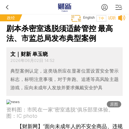
政经
English
试听
T中
剧本杀密室逃脱须适龄管控 最高
法、市监总局发布典型案例
文｜财新 单玉晓
2026年06月02日 14:52
典型案例认定，这类场所应在显著位置设置安全警示
标志，标明注意事项，对于奔跑、追逐等高风险主题
游戏，应向未成年人发放并要求佩戴安全护具
原图
资料图：市民在一家“密室逃脱”俱乐部里体验。
图：IC photo
【财新网】
“面向未成年人的不安全商品、违规