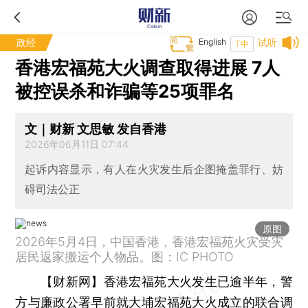
政经
English
试听
T中
香港宏福苑大火调查取得进展 7人
被控误杀和诈骗等25项罪名
文｜财新 文思敏 发自香港
2026年06月11日 07:44
起诉内容显示，有人在火灾发生后企图掩盖罪行、妨
碍司法公正
原图
2026年5月4日，中国香港，香港宏福苑火灾受灾
居民返家搬运个人物品。图：IC PHOTO
【财新网】
香港宏福苑大火发生已逾半年，警
方与廉政公署早前就大埔宏福苑大火成立的联合调