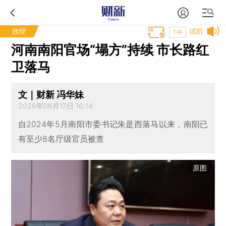
政经
试听
T中
河南南阳官场“塌方”持续 市长路红
卫落马
文｜财新 冯华妹
2026年06月17日 16:14
自2024年5月南阳市委书记朱是西落马以来，南阳已
有至少8名厅级官员被查
原图