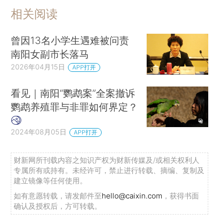
相关阅读
曾因13名小学生遇难被问责
南阳女副市长落马
2026年04月15日
APP打开
看见｜南阳“鹦鹉案”全案撤诉
鹦鹉养殖罪与非罪如何界定？
2024年08月05日
APP打开
财新网所刊载内容之知识产权为财新传媒及/或相关权利人
专属所有或持有。未经许可，禁止进行转载、摘编、复制及
建立镜像等任何使用。
如有意愿转载，请发邮件至
hello@caixin.com
，获得书面
确认及授权后，方可转载。