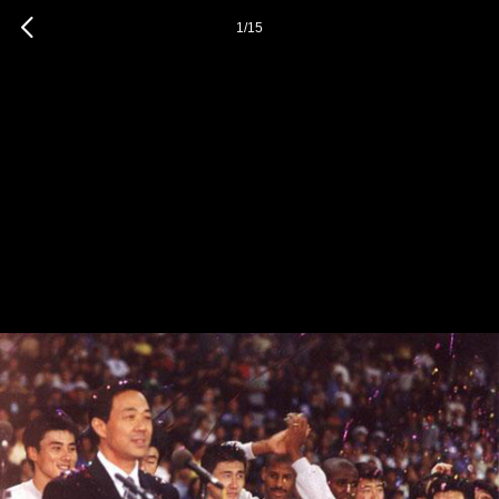
1
/
15