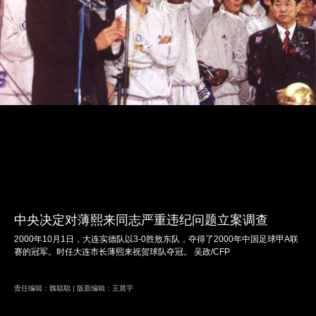
中央决定对薄熙来同志严重违纪问题立案调查
2000年10月1日，大连实德队以3-0胜敖东队，夺得了2000年中国足球甲A联
赛的冠军。时任大连市长薄熙来祝贺球队夺冠。 吴政/CFP
责任编辑：魏聪聪 | 版面编辑：王晨宇