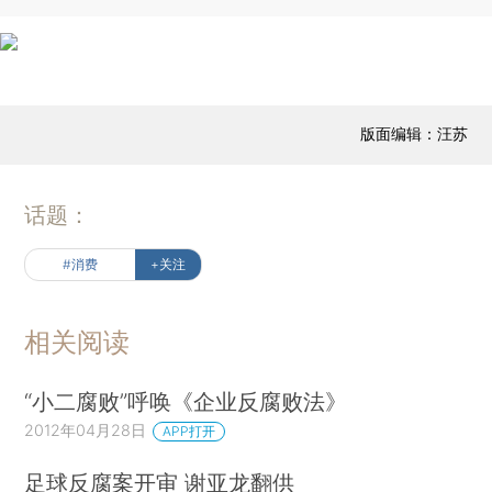
版面编辑：汪苏
话题：
#消费
+关注
相关阅读
“小二腐败”呼唤《企业反腐败法》
2012年04月28日
APP打开
足球反腐案开审 谢亚龙翻供