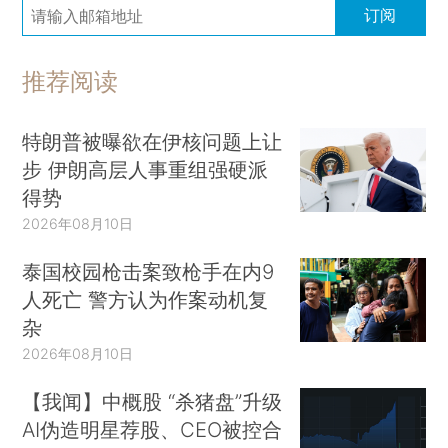
订阅
推荐阅读
特朗普被曝欲在伊核问题上让
步 伊朗高层人事重组强硬派
得势
2026年08月10日
泰国校园枪击案致枪手在内9
人死亡 警方认为作案动机复
杂
2026年08月10日
【我闻】中概股 “杀猪盘”升级
AI伪造明星荐股、CEO被控合