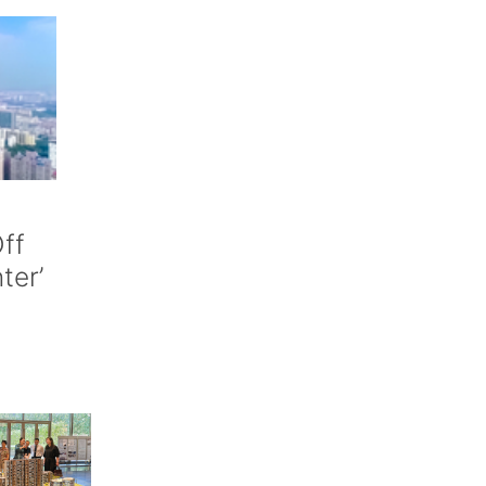
ff
nter’