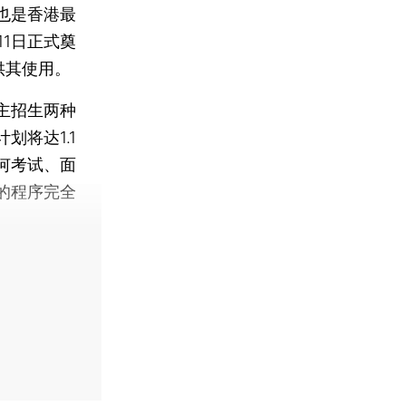
也是香港最
1日正式奠
供其使用。
主招生两种
将达1.1
何考试、面
的程序完全