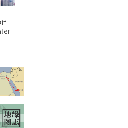
ff
nter’