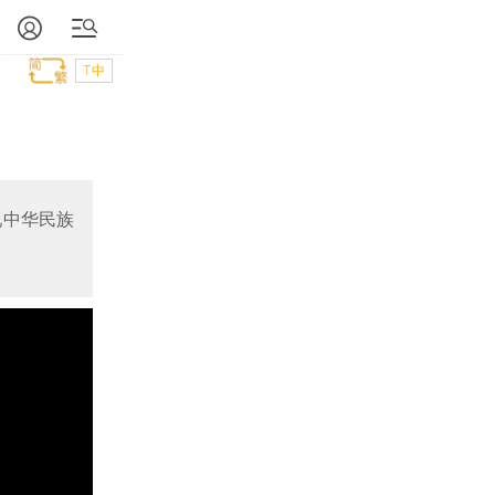
T中
现中华民族