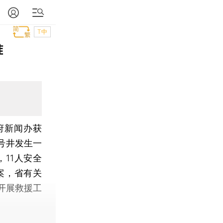
T中
难
府新闻办获
一号井发生一
11人安全
案，省有关
开展救援工